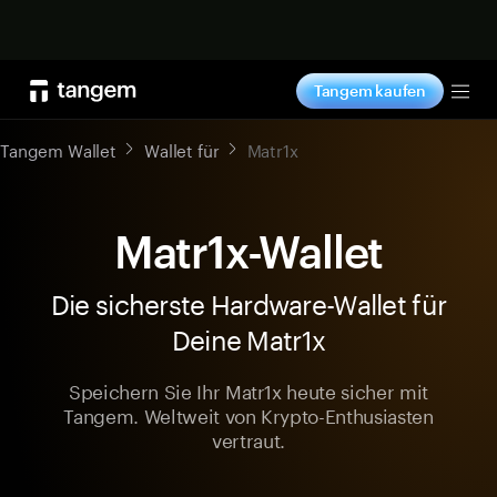
Jetzt shoppen
Tangem kaufen
Tog
Tangem Wallet
Wallet für
Matr1x
Matr1x-Wallet
Die sicherste Hardware-Wallet für
Deine Matr1x
Speichern Sie Ihr Matr1x heute sicher mit
Tangem. Weltweit von Krypto-Enthusiasten
vertraut.