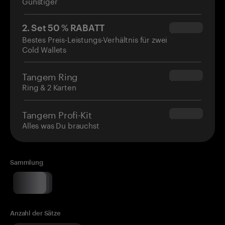
Günstiger
2. Set 50 % RABATT
$34.95
Bestes Preis-Leistungs-Verhältnis für zwei
Cold Wallets
Tangem Ring
$160.00
Ring & 2 Karten
Tangem Profi-Kit
$180.00
Alles was Du brauchst
Sammlung
Anzahl der Sätze