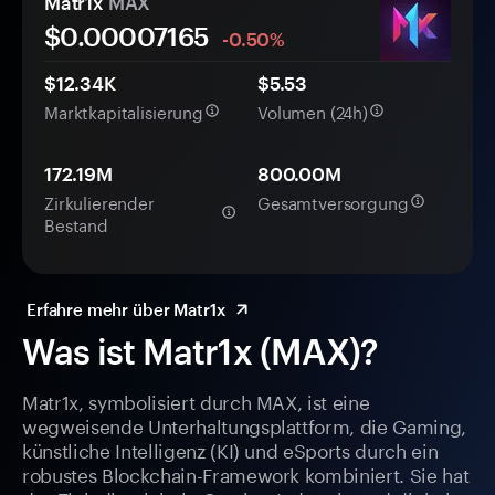
Matr1x
MAX
$0.
0000
7165
-0.50%
$12.34K
$5.53
Marktkapitalisierung
Volumen (24h)
172.19M
800.00M
Zirkulierender
Gesamtversorgung
Bestand
Erfahre mehr über Matr1x
Was ist Matr1x (MAX)?
Matr1x, symbolisiert durch MAX, ist eine
wegweisende Unterhaltungsplattform, die Gaming,
künstliche Intelligenz (KI) und eSports durch ein
robustes Blockchain-Framework kombiniert. Sie hat