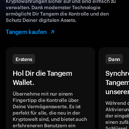
Kryptowährungen sicher auf und sind einfach zu
verwalten. Dank modernster Technologie
ermöglicht Dir Tangem die Kontrolle und den
Schutz Deiner digitalen Assets.
Tangem kaufen
Erstens
Dann
Hol Dir die Tangem
Synchr
Wallet.
Tangem
unsere
Übernehme mit nur einem
Fingertipp die Kontrolle über
Während 
Deine Vermögenswerte. Es ist
Aktivieru
perfekt für alle, die neu in der
der einge
Kryptowelt sind, und bietet auch
einen zufä
erfahreneren Benutzern ein
Schlüssel,