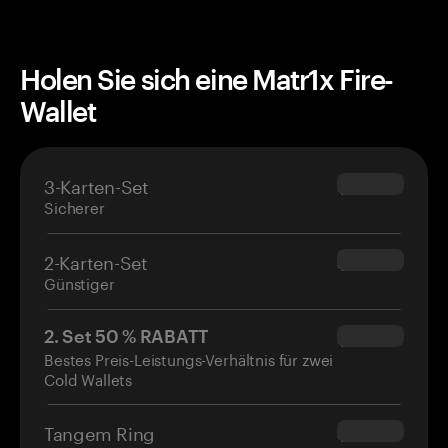
Holen Sie sich eine Matr1x Fire-
Wallet
3-Karten-Set
$69.90
Sicherer
2-Karten-Set
$54.90
Günstiger
2. Set 50 % RABATT
$34.95
Bestes Preis-Leistungs-Verhältnis für zwei
Cold Wallets
Tangem Ring
$160.00