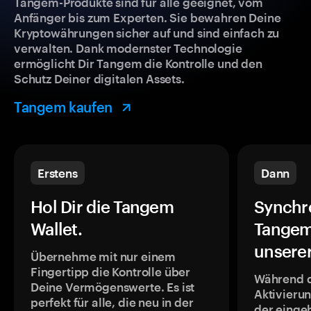
Tangem-Produkte sind für alle geeignet, vom
Anfänger bis zum Experten. Sie bewahren Deine
Kryptowährungen sicher auf und sind einfach zu
verwalten. Dank modernster Technologie
ermöglicht Dir Tangem die Kontrolle und den
Schutz Deiner digitalen Assets.
Tangem kaufen
Erstens
Dann
Hol Dir die Tangem
Synchr
Wallet.
Tangem
unsere
Übernehme mit nur einem
Fingertipp die Kontrolle über
Während 
Deine Vermögenswerte. Es ist
Aktivieru
perfekt für alle, die neu in der
der einge