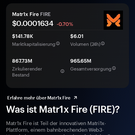
Matr1x Fire
FIRE
$0.
000
1634
-0.70%
$141.78K
$6.01
Marktkapitalisierung
Volumen (24h)
867.73M
965.65M
Zirkulierender
Gesamtversorgung
Bestand
Erfahre mehr über Matr1x Fire
Was ist Matr1x Fire (FIRE)?
Matr1x Fire ist Teil der innovativen Matri1x-
Plattform, einem bahnbrechenden Web3-