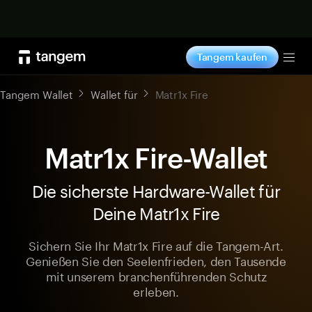
Jetzt shoppen
Tangem kaufen
Tog
Tangem Wallet
Wallet für
Matr1x Fire
Matr1x Fire-Wallet
Die sicherste Hardware-Wallet für
Deine Matr1x Fire
Sichern Sie Ihr Matr1x Fire auf die Tangem-Art.
Genießen Sie den Seelenfrieden, den Tausende
mit unserem branchenführenden Schutz
erleben.