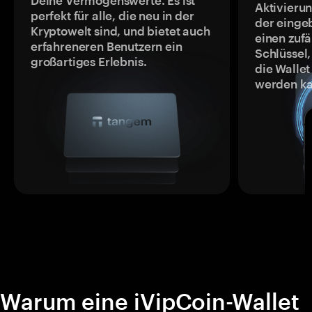
Deine Vermögenswerte. Es ist
Aktivieru
perfekt für alle, die neu in der
der einge
Kryptowelt sind, und bietet auch
einen zufä
erfahreneren Benutzern ein
Schlüssel,
großartiges Erlebnis.
die Wallet
werden ka
Warum eine iVipCoin-Wallet