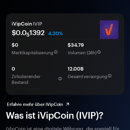
iVipCoin
IVIP
$0.0
1392
4.20%
5
$0
$34.79
Marktkapitalisierung
Volumen (24h)
0
12.00B
Zirkulierender
Gesamtversorgung
Bestand
Erfahre mehr über iVipCoin
Was ist iVipCoin (IVIP)?
iVipCoin ist eine digitale Währung, die speziell für