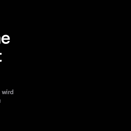
ne
t
 wird
: