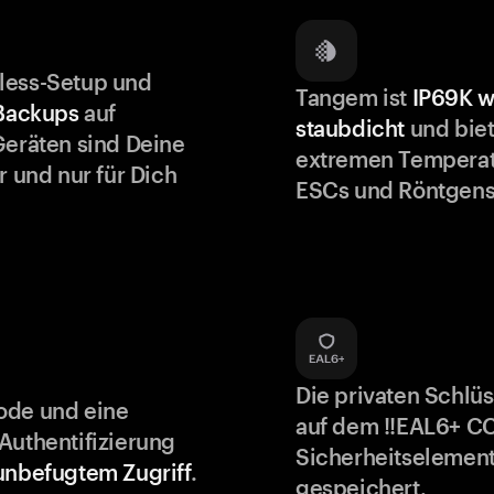
less-Setup und
Tangem ist
IP69K w
 Backups
auf
staubdicht
und biet
Geräten sind Deine
extremen Temperat
r und nur für Dich
ESCs und Röntgens
Die privaten Schlü
ode und eine
auf dem !!EAL6+ C
Authentifizierung
Sicherheitselement
unbefugtem Zugriff
.
gespeichert.