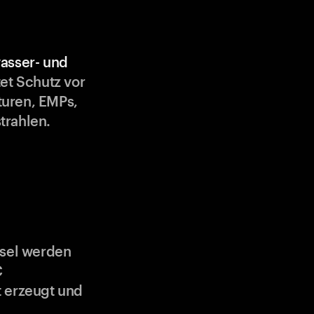
asser- und
et Schutz vor
uren, EMPs,
trahlen.
ssel werden
C
 erzeugt und