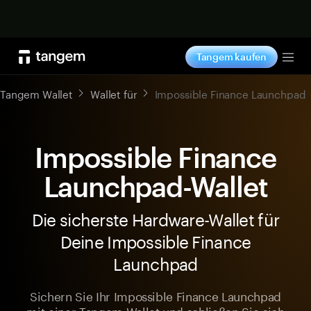
Jetzt shoppen
Tangem kaufen
Tog
Tangem Wallet
Wallet für
Impossible Finance Launchpad
Impossible Finance
Launchpad-Wallet
Die sicherste Hardware-Wallet für
Deine Impossible Finance
Launchpad
Sichern Sie Ihr Impossible Finance Launchpad
mit einer Tangem Wallet und schließen Sie sich