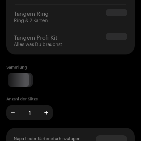
Tangem Ring
$160.00
Ring & 2 Karten
Tangem Profi-Kit
$180.00
Alles was Du brauchst
Sammlung
Anzahl der Sätze
Napa-Leder-Kartenetui hinzufügen