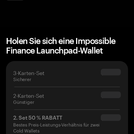
Holen Sie sich eine Impossible
Finance Launchpad-Wallet
3-Karten-Set
$69.90
Sicherer
2-Karten-Set
$54.90
Günstiger
2. Set 50 % RABATT
$34.95
Bestes Preis-Leistungs-Verhältnis für zwei
Cold Wallets