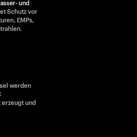
asser- und
et Schutz vor
uren, EMPs,
trahlen.
ssel werden
C
 erzeugt und