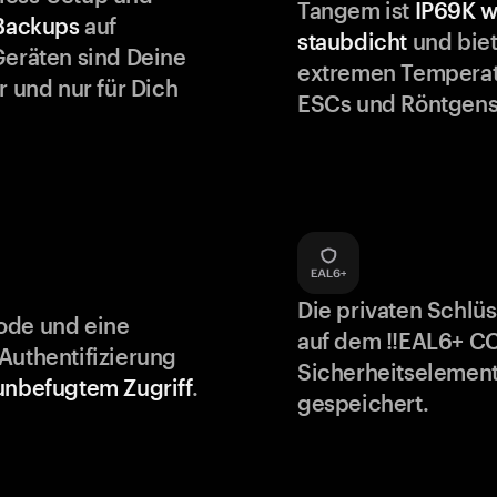
Tangem ist
IP69K w
 Backups
auf
staubdicht
und biet
Geräten sind Deine
extremen Temperat
r und nur für Dich
ESCs und Röntgens
Die privaten Schlü
ode und eine
auf dem !!EAL6+ C
Authentifizierung
Sicherheitselement
unbefugtem Zugriff
.
gespeichert.