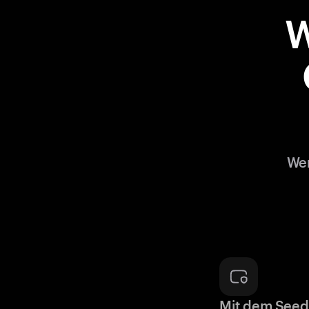
W
Wen
Mit dem Seed