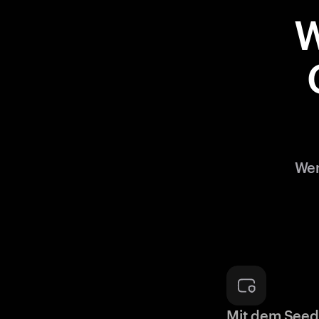
W
Wen
Mit dem Seed