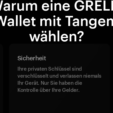
arum eine GREL
Wallet mit Tange
wählen?
Sicherheit
Ihre privaten Schlüssel sind
verschlüsselt und verlassen niemals
Ihr Gerät. Nur Sie haben die
Kontrolle über Ihre Gelder.