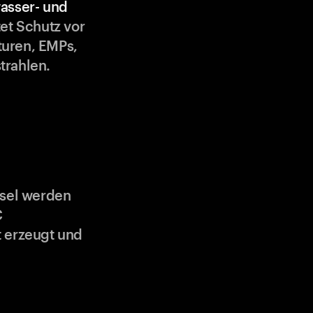
asser- und
et Schutz vor
uren, EMPs,
trahlen.
ssel werden
C
 erzeugt und