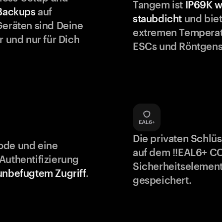
Tangem ist
IP69K w
 Backups
auf
staubdicht
und biet
Geräten sind Deine
extremen Temperat
r und nur für Dich
ESCs und Röntgens
Die privaten Schlü
ode und eine
auf dem !!EAL6+ C
Authentifizierung
Sicherheitselement
unbefugtem Zugriff
.
gespeichert.