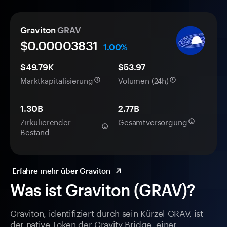
Graviton
GRAV
$0.
0000
3831
1.00%
$49.79K
$53.97
Marktkapitalisierung
Volumen (24h)
1.30B
2.77B
Zirkulierender
Gesamtversorgung
Bestand
Erfahre mehr über Graviton
Was ist Graviton (GRAV)?
Graviton, identifiziert durch sein Kürzel GRAV, ist
der native Token der Gravity Bridge, einer