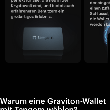
perfekt für alle, die neu in der
der einge
Kryptowelt sind, und bietet auch
einen zufä
erfahreneren Benutzern ein
Schlüssel,
großartiges Erlebnis.
die Wallet
werden ka
Warum eine Graviton-Wallet
mit Tangem wählen?