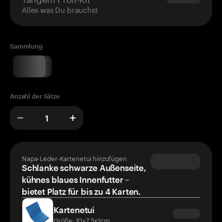
Alles was Du brauchst
Sammlung
Anzahl der Sätze
Napa-Leder-Kartenetui hinzufügen
Schlanke schwarze Außenseite,
kühnes blaues Innenfutter –
bietet Platz für bis zu 4 Karten.
Kartenetui
Größe: 10x7.5x1cm