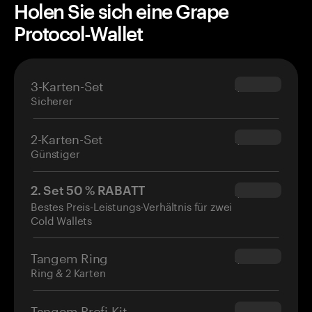
Holen Sie sich eine Grape
Protocol-Wallet
3-Karten-Set
$69.90
Sicherer
2-Karten-Set
$54.90
Günstiger
2. Set 50 % RABATT
$34.95
Bestes Preis-Leistungs-Verhältnis für zwei
Cold Wallets
Tangem Ring
$160.00
Ring & 2 Karten
Tangem Profi-Kit
$180.00