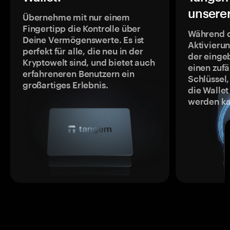
unsere
Übernehme mit nur einem
Fingertipp die Kontrolle über
Während 
Deine Vermögenswerte. Es ist
Aktivieru
perfekt für alle, die neu in der
der einge
Kryptowelt sind, und bietet auch
einen zufä
erfahreneren Benutzern ein
Schlüssel,
großartiges Erlebnis.
die Wallet
werden ka