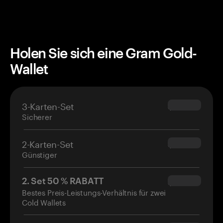
Holen Sie sich eine Gram Gold-
Wallet
3-Karten-Set
$69.90
Sicherer
2-Karten-Set
$54.90
Günstiger
2. Set 50 % RABATT
$34.95
Bestes Preis-Leistungs-Verhältnis für zwei
Cold Wallets