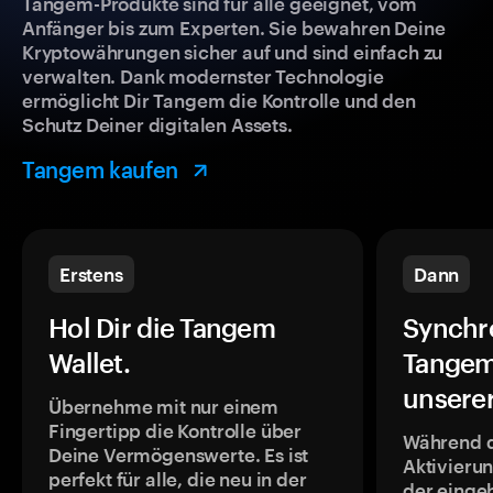
Tangem-Produkte sind für alle geeignet, vom
Anfänger bis zum Experten. Sie bewahren Deine
Kryptowährungen sicher auf und sind einfach zu
verwalten. Dank modernster Technologie
ermöglicht Dir Tangem die Kontrolle und den
Schutz Deiner digitalen Assets.
Tangem kaufen
Erstens
Dann
Hol Dir die Tangem
Synchr
Wallet.
Tangem
unsere
Übernehme mit nur einem
Fingertipp die Kontrolle über
Während 
Deine Vermögenswerte. Es ist
Aktivieru
perfekt für alle, die neu in der
der einge