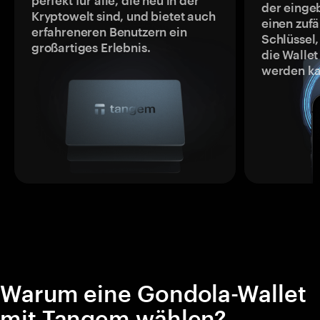
perfekt für alle, die neu in der
der einge
Kryptowelt sind, und bietet auch
einen zufä
erfahreneren Benutzern ein
Schlüssel,
großartiges Erlebnis.
die Wallet
werden ka
Warum eine Gondola-Wallet
mit Tangem wählen?