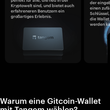
perfekt für alle, die neu in der
der einge
Kryptowelt sind, und bietet auch
einen zufä
erfahreneren Benutzern ein
Schlüssel,
großartiges Erlebnis.
die Wallet
werden ka
Warum eine Gitcoin-Wallet
mit Tangem wählen?