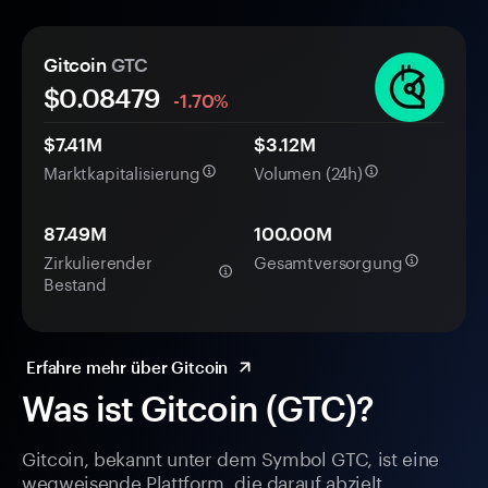
Gitcoin
GTC
$0.
0
8479
-1.70%
$7.41M
$3.12M
Marktkapitalisierung
Volumen (24h)
87.49M
100.00M
Zirkulierender
Gesamtversorgung
Bestand
Erfahre mehr über Gitcoin
Was ist Gitcoin (GTC)?
Gitcoin, bekannt unter dem Symbol GTC, ist eine
wegweisende Plattform, die darauf abzielt,