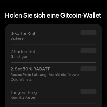
Holen Sie sich eine Gitcoin-Wallet
3-Karten-Set
$69.90
Sicherer
2-Karten-Set
$54.90
Günstiger
2. Set 50 % RABATT
$34.95
Bestes Preis-Leistungs-Verhältnis für zwei
Cold Wallets
Tangem Ring
$160.00
Ring & 2 Karten