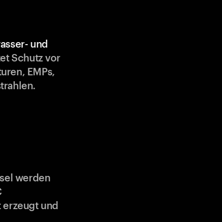
asser- und
et Schutz vor
uren, EMPs,
trahlen.
ssel werden
C
 erzeugt und