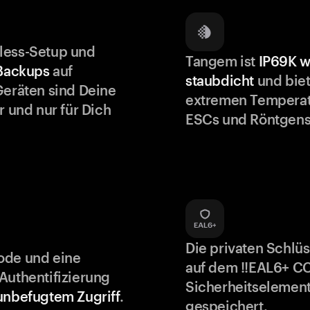
less-Setup und
Tangem ist
IP69K w
 Backups
auf
staubdicht
und biet
Geräten sind Deine
extremen Temperat
r und nur für Dich
ESCs und Röntgens
Die privaten Schlü
ode und eine
auf dem !!EAL6+ C
Authentifizierung
Sicherheitselement
unbefugtem Zugriff
.
gespeichert.