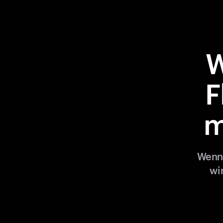
W
F
m
Wenn 
wi