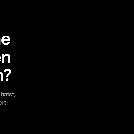
ne
en
n?
hätst,
rt: