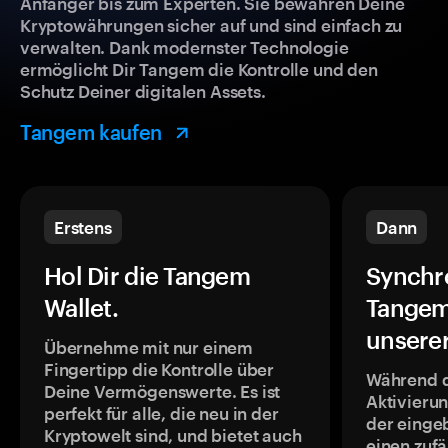
Anfänger bis zum Experten. Sie bewahren Deine
Kryptowährungen sicher auf und sind einfach zu
verwalten. Dank modernster Technologie
ermöglicht Dir Tangem die Kontrolle und den
Schutz Deiner digitalen Assets.
Tangem kaufen
Erstens
Dann
Hol Dir die Tangem
Synchr
Wallet.
Tangem
unsere
Übernehme mit nur einem
Fingertipp die Kontrolle über
Während 
Deine Vermögenswerte. Es ist
Aktivieru
perfekt für alle, die neu in der
der einge
Kryptowelt sind, und bietet auch
einen zufä