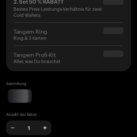
2. Set 50 % RABATT
$34.95
Bestes Preis-Leistungs-Verhältnis für zwei
Cold Wallets
Tangem Ring
$160.00
Ring & 2 Karten
Tangem Profi-Kit
$180.00
Alles was Du brauchst
Sammlung
Anzahl der Sätze