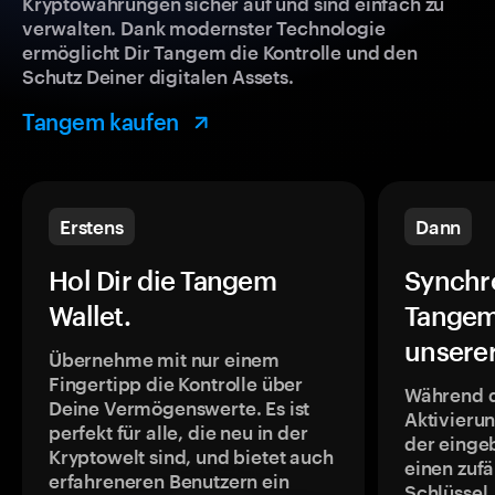
Kryptowährungen sicher auf und sind einfach zu
verwalten. Dank modernster Technologie
ermöglicht Dir Tangem die Kontrolle und den
Schutz Deiner digitalen Assets.
Tangem kaufen
Erstens
Dann
Hol Dir die Tangem
Synchr
Wallet.
Tangem
unsere
Übernehme mit nur einem
Fingertipp die Kontrolle über
Während 
Deine Vermögenswerte. Es ist
Aktivieru
perfekt für alle, die neu in der
der einge
Kryptowelt sind, und bietet auch
einen zufä
erfahreneren Benutzern ein
Schlüssel,