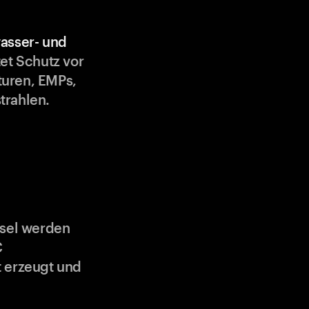
asser- und
et Schutz vor
uren, EMPs,
trahlen.
ssel werden
C
 erzeugt und