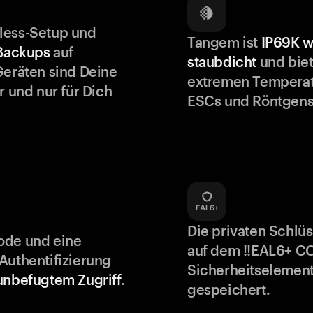
less-Setup und
Tangem ist
IP69K w
 Backups
auf
staubdicht
und biet
Geräten sind Deine
extremen Temperat
r und nur für Dich
ESCs und Röntgens
Die privaten Schlü
ode und eine
auf dem !!EAL6+ C
Authentifizierung
Sicherheitselement
unbefugtem Zugriff
.
gespeichert.