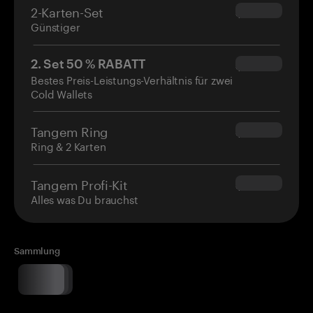
2-Karten-Set
$54.90
Günstiger
2. Set 50 % RABATT
$34.95
Bestes Preis-Leistungs-Verhältnis für zwei
Cold Wallets
Tangem Ring
$160.00
Ring & 2 Karten
Tangem Profi-Kit
$180.00
Alles was Du brauchst
Sammlung