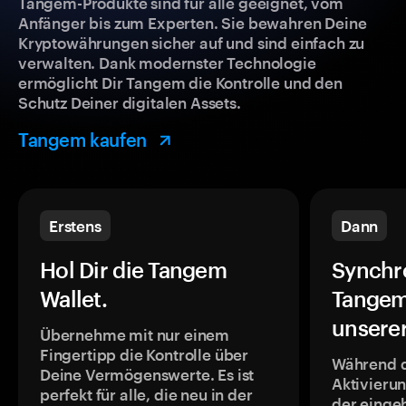
Tangem-Produkte sind für alle geeignet, vom
Anfänger bis zum Experten. Sie bewahren Deine
Kryptowährungen sicher auf und sind einfach zu
verwalten. Dank modernster Technologie
ermöglicht Dir Tangem die Kontrolle und den
Schutz Deiner digitalen Assets.
Tangem kaufen
Erstens
Dann
Hol Dir die Tangem
Synchr
Wallet.
Tangem
unsere
Übernehme mit nur einem
Fingertipp die Kontrolle über
Während 
Deine Vermögenswerte. Es ist
Aktivieru
perfekt für alle, die neu in der
der einge