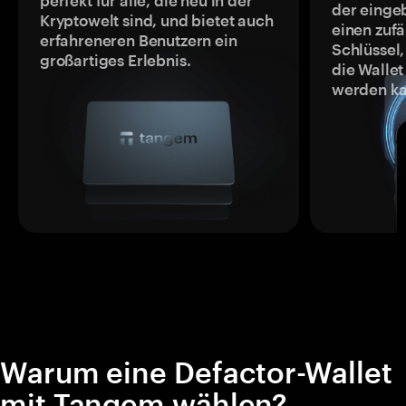
perfekt für alle, die neu in der
der einge
Kryptowelt sind, und bietet auch
einen zufä
erfahreneren Benutzern ein
Schlüssel,
großartiges Erlebnis.
die Wallet
werden ka
Warum eine Defactor-Wallet
mit Tangem wählen?