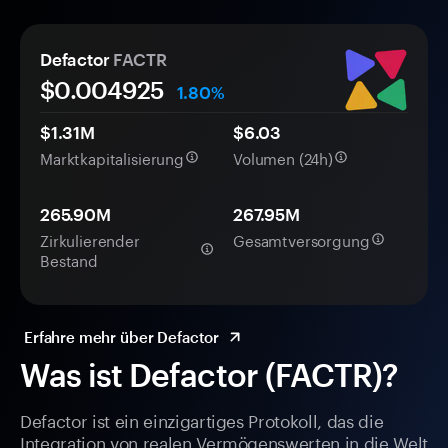
Defactor
FACTR
$0.
00
4925
1.80%
$1.31M
$6.03
Marktkapitalisierung
Volumen (24h)
265.90M
267.95M
Zirkulierender
Gesamtversorgung
Bestand
Erfahre mehr über Defactor
Was ist Defactor (FACTR)?
Defactor ist ein einzigartiges Protokoll, das die
Integration von realen Vermögenswerten in die Welt