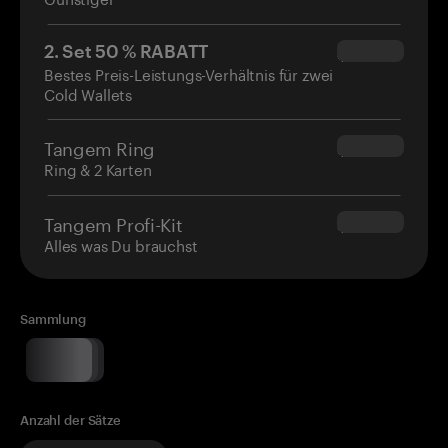
2. Set 50 % RABATT
$34.95
Bestes Preis-Leistungs-Verhältnis für zwei
Cold Wallets
Tangem Ring
$160.00
Ring & 2 Karten
Tangem Profi-Kit
$180.00
Alles was Du brauchst
Sammlung
Anzahl der Sätze