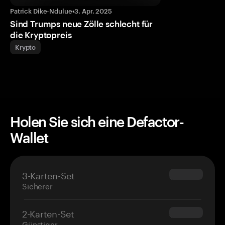
Patrick Dike-Ndulue
•
3. Apr. 2025
Sind Trumps neue Zölle schlecht für
die Kryptopreis
Krypto
Holen Sie sich eine Defactor-
Wallet
3-Karten-Set
$69.90
Sicherer
2-Karten-Set
$54.90
Günstiger