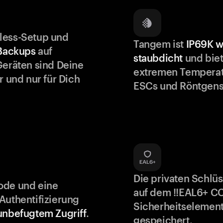
less-Setup und
Tangem ist
IP69K w
 Backups
auf
staubdicht
und biet
Geräten sind Deine
extremen Temperat
r und nur für Dich
ESCs und Röntgens
Die privaten Schlü
ode und eine
auf dem !!EAL6+ C
Authentifizierung
Sicherheitselement
unbefugtem Zugriff
.
gespeichert.