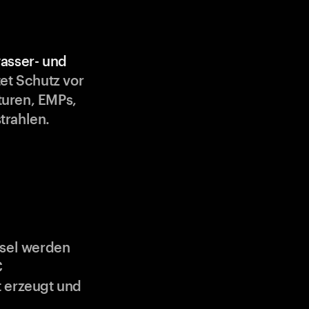
asser- und
et Schutz vor
uren, EMPs,
trahlen.
ssel werden
C
 erzeugt und