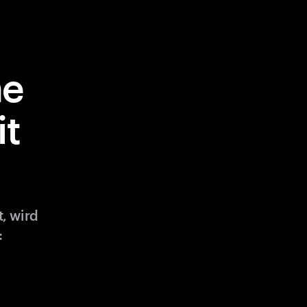
ne
it
, wird
: