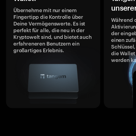
unsere
Übernehme mit nur einem
Fingertipp die Kontrolle über
Während 
Deine Vermögenswerte. Es ist
Aktivieru
perfekt für alle, die neu in der
der einge
Kryptowelt sind, und bietet auch
einen zufä
erfahreneren Benutzern ein
Schlüssel,
großartiges Erlebnis.
die Wallet
werden ka