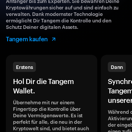
Anfänger bis zum Experten. Sie bewahren Deine
Kryptowährungen sicher auf und sind einfach zu
verwalten. Dank modernster Technologie
ermöglicht Dir Tangem die Kontrolle und den
Schutz Deiner digitalen Assets.
Tangem kaufen
Erstens
Dann
Hol Dir die Tangem
Synchr
Wallet.
Tangem
unsere
Übernehme mit nur einem
Fingertipp die Kontrolle über
Während 
Deine Vermögenswerte. Es ist
Aktivieru
perfekt für alle, die neu in der
der einge
Kryptowelt sind, und bietet auch
einen zufä