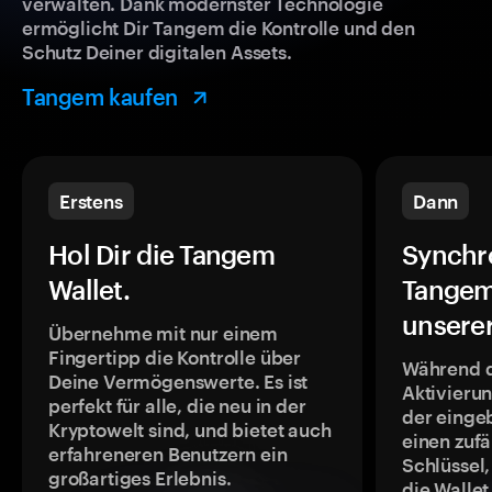
verwalten. Dank modernster Technologie
ermöglicht Dir Tangem die Kontrolle und den
Schutz Deiner digitalen Assets.
Tangem kaufen
Erstens
Dann
Hol Dir die Tangem
Synchr
Wallet.
Tangem
unsere
Übernehme mit nur einem
Fingertipp die Kontrolle über
Während 
Deine Vermögenswerte. Es ist
Aktivieru
perfekt für alle, die neu in der
der einge
Kryptowelt sind, und bietet auch
einen zufä
erfahreneren Benutzern ein
Schlüssel,
großartiges Erlebnis.
die Wallet