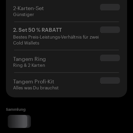
2-Karten-Set
$54.90
Günstiger
2. Set 50 % RABATT
$34.95
Bestes Preis-Leistungs-Verhältnis für zwei
Cold Wallets
Tangem Ring
$160.00
Ring & 2 Karten
Tangem Profi-Kit
$180.00
Alles was Du brauchst
Sammlung