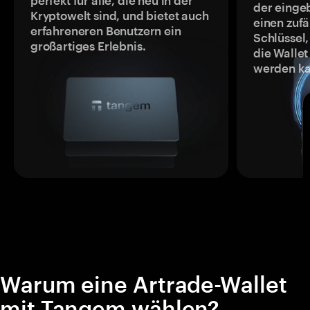
perfekt für alle, die neu in der
der einge
Kryptowelt sind, und bietet auch
einen zufä
erfahreneren Benutzern ein
Schlüssel,
großartiges Erlebnis.
die Wallet
werden ka
Warum eine Artrade-Wallet
mit Tangem wählen?