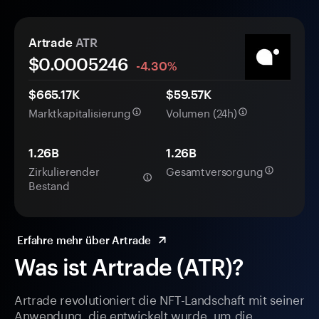
Artrade
ATR
$0.
000
5246
-4.30%
$665.17K
$59.57K
Marktkapitalisierung
Volumen (24h)
1.26B
1.26B
Zirkulierender
Gesamtversorgung
Bestand
Erfahre mehr über Artrade
Was ist Artrade (ATR)?
Artrade revolutioniert die NFT-Landschaft mit seiner
Anwendung, die entwickelt wurde, um die