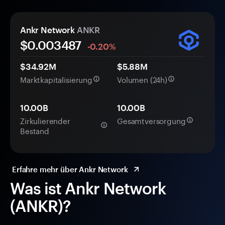
Ankr Network
ANKR
$0.
00
3487
-0.20%
$34.92M
$5.88M
Marktkapitalisierung
Volumen (24h)
10.00B
10.00B
Zirkulierender
Gesamtversorgung
Bestand
Erfahre mehr über Ankr Network
Was ist Ankr Network
(ANKR)?