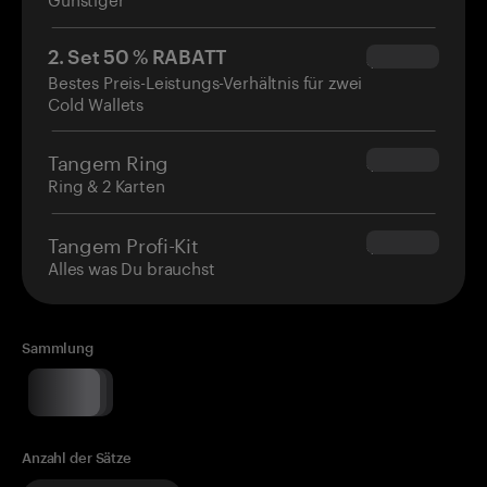
2. Set 50 % RABATT
$34.95
Bestes Preis-Leistungs-Verhältnis für zwei
Cold Wallets
Tangem Ring
$160.00
Ring & 2 Karten
Tangem Profi-Kit
$180.00
Alles was Du brauchst
Sammlung
Anzahl der Sätze