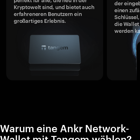
perfekt für alle, die neu in der
der einge
Kryptowelt sind, und bietet auch
einen zufä
erfahreneren Benutzern ein
Schlüssel,
großartiges Erlebnis.
die Wallet
werden ka
Warum eine Ankr Network-
Wallet mit Tangem wählen?