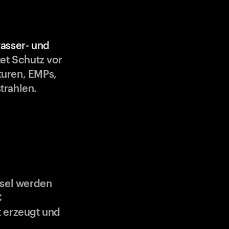
asser- und
et Schutz vor
uren, EMPs,
trahlen.
ssel werden
C
 erzeugt und