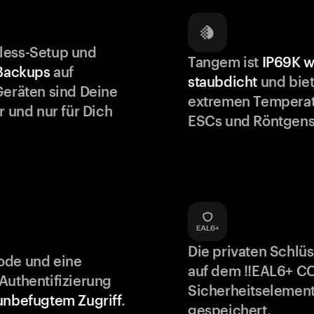
less-Setup und
Tangem ist
IP69K w
 Backups
auf
staubdicht
und biet
Geräten sind Deine
extremen Temperat
r und nur für Dich
ESCs und Röntgens
Die privaten Schlü
ode und eine
auf dem !!EAL6+ C
Authentifizierung
Sicherheitselement
unbefugtem Zugriff
.
gespeichert.