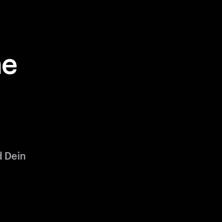
ne
d Dein