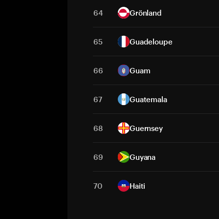
64
Grönland
65
Guadeloupe
66
Guam
67
Guatemala
68
Guernsey
69
Guyana
70
Haiti