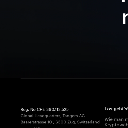
Reg. No CHE-390.112.525
Los geht's
Global Headquarters, Tangem AG
Wie man mi
Baarerstrasse 10
,
6300 Zug
,
Switzerland
Kryptowäh
support@tangem.com