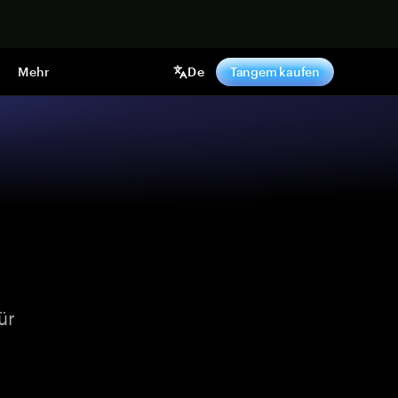
pen
Mehr
De
Tangem kaufen
ür