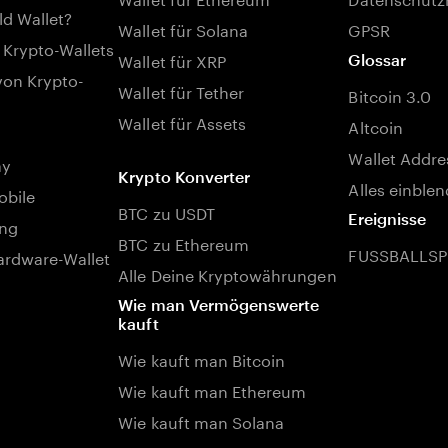
ld Wallet?
Wallet für Solana
GPSR
 Krypto-Wallets
Wallet für XRP
Glossar
von Krypto-
Wallet für Tether
Bitcoin 3.0
Wallet für Assets
Altcoin
Wallet Addre
ay
Krypto Konverter
Alles einble
bile
BTC zu USDT
Ereignisse
ng
BTC zu Ethereum
FUSSBALLSP
rdware-Wallet
Alle Deine Kryptowährungen
Wie man Vermögenswerte
kauft
Wie kauft man Bitcoin
Wie kauft man Ethereum
Wie kauft man Solana