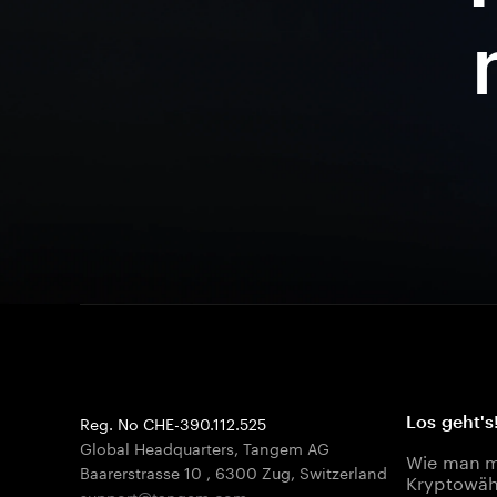
Reg. No CHE-390.112.525
Los geht's
Global Headquarters, Tangem AG
Wie man mi
Baarerstrasse 10
,
6300 Zug
,
Switzerland
Kryptowäh
support@tangem.com