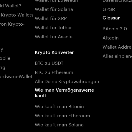
ld Wallet?
Wallet für Solana
GPSR
 Krypto-Wallets
Wallet für XRP
Glossar
von Krypto-
Wallet für Tether
Bitcoin 3.0
Wallet für Assets
Altcoin
Wallet Addre
ay
Krypto Konverter
Alles einble
bile
BTC zu USDT
ng
BTC zu Ethereum
rdware-Wallet
Alle Deine Kryptowährungen
Wie man Vermögenswerte
kauft
Wie kauft man Bitcoin
Wie kauft man Ethereum
Wie kauft man Solana