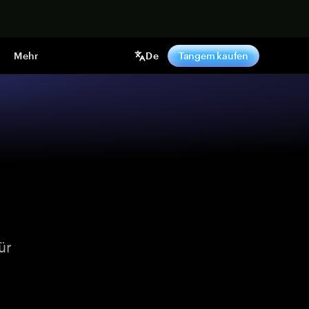
pen
Mehr
De
Tangem kaufen
ür