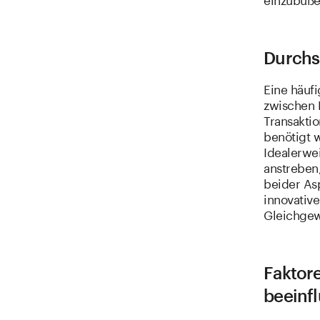
Durchs
Eine häufi
zwischen 
Transaktio
benötigt w
Idealerwe
anstreben
beider As
innovativ
Gleichgew
Faktor
beeinf