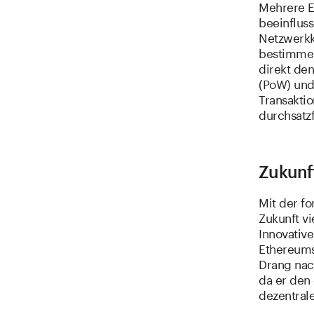
Mehrere E
beeinflus
Netzwerkk
bestimmen
direkt de
(PoW) und 
Transaktio
durchsatzf
Zukunf
Mit der f
Zukunft v
Innovativ
Ethereums 
Drang nac
da er den
dezentral