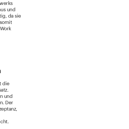
zwerks
mus und
ig, da sie
 somit
 Work
n
t die
atz.
in und
n. Der
zeptanz,
cht.