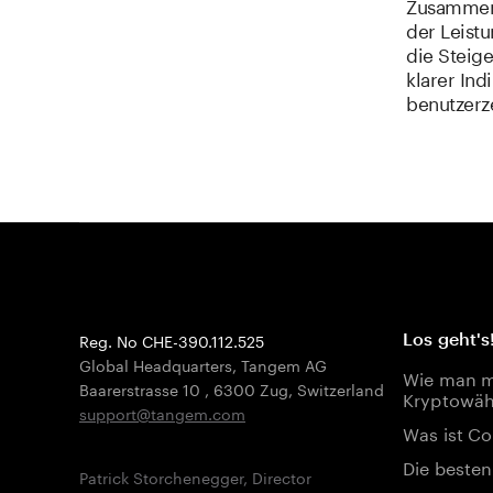
Zusammeng
der Leist
die Steige
klarer Ind
benutzerze
Reg. No CHE-390.112.525
Los geht's
Global Headquarters, Tangem AG
Wie man mi
Baarerstrasse 10
,
6300 Zug
,
Switzerland
Kryptowäh
support@tangem.com
Was ist Co
Die besten
Patrick Storchenegger, Director