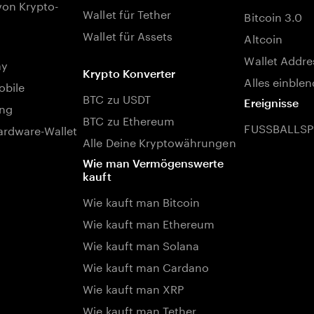
von Krypto-
Wallet für Tether
Bitcoin 3.0
Wallet für Assets
Altcoin
Wallet Addre
ay
Krypto Konverter
Alles einble
bile
BTC zu USDT
Ereignisse
ng
BTC zu Ethereum
FUSSBALLSP
rdware-Wallet
Alle Deine Kryptowährungen
Wie man Vermögenswerte
kauft
Wie kauft man Bitcoin
Wie kauft man Ethereum
Wie kauft man Solana
Wie kauft man Cardano
Wie kauft man XRP
Wie kauft man Tether