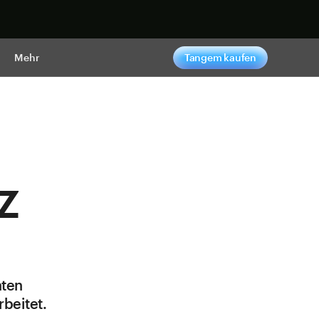
pen
Mehr
Tangem kaufen
z
aten
beitet.