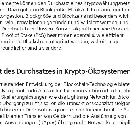
lemente können den Durchsatz eines Kryptowährungsnet
sen. Dazu gehören Blockgröße, Blockzeit, Konsensalgorith
ongestion. Blockgröße und Blockzeit sind besonders wicht
, wie Transaktionen gebündelt und validiert werden, und
n Durchsatz beeinflussen. Konsensalgorithmen wie Proof of
Proof of Stake (PoS) bestimmen ebenfalls, wie effizient
nen in die Blockchain integriert werden, wobei einige
reundlicher sind als andere.
t des Durchsatzes in Krypto-Ökosysteme
ortlaufenden Entwicklung der Blockchain-Technologie biete
ielversprechende Aussichten für einen verbesserten Durchs
e Skalierungslösungen wie das Lightning Network für Bitco
Übergang zu Eth2 sollen die Transaktionskapazität steiger
h höherem Durchsatz ist grundlegend für eine breitere Ak
 effizienten Transfer von Geldern und die Ausführung von
en Anwendungen (dApps) über globale Netzwerke ermögli