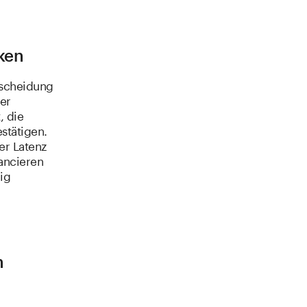
ken
rscheidung
er
, die
stätigen.
er Latenz
ancieren
ig
n