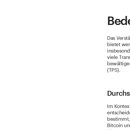
Bed
Das Verst
bietet wer
insbesond
viele Tra
bewältige
(TPS).
Durchsa
Im Kontex
entscheid
bestimmt,
Bitcoin u