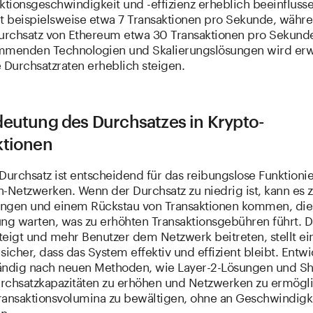
ktionsgeschwindigkeit und -effizienz erheblich beeinflusse
et beispielsweise etwa 7 Transaktionen pro Sekunde, währ
Durchsatz von Ethereum etwa 30 Transaktionen pro Sekunde
mmenden Technologien und Skalierungslösungen wird erw
 Durchsatzraten erheblich steigen.
deutung des Durchsatzes in Krypto-
ktionen
Durchsatz ist entscheidend für das reibungslose Funktioni
n-Netzwerken. Wenn der Durchsatz zu niedrig ist, kann es 
ngen und einem Rückstau von Transaktionen kommen, die 
ung warten, was zu erhöhten Transaktionsgebühren führt. D
teigt und mehr Benutzer dem Netzwerk beitreten, stellt ei
sicher, dass das System effektiv und effizient bleibt. Entwi
ändig nach neuen Methoden, wie Layer-2-Lösungen und Sh
rchsatzkapazitäten zu erhöhen und Netzwerken zu ermögl
ransaktionsvolumina zu bewältigen, ohne an Geschwindigk
n.