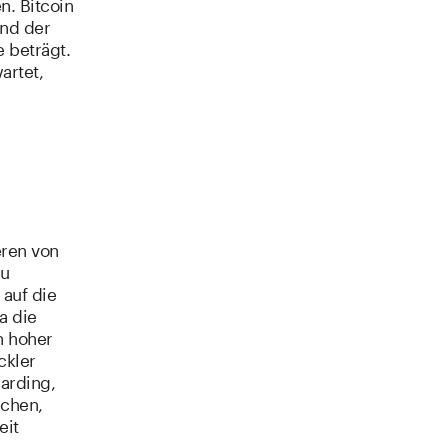
n. Bitcoin
end der
 beträgt.
artet,
eren von
zu
auf die
a die
n hoher
ckler
arding,
ichen,
eit