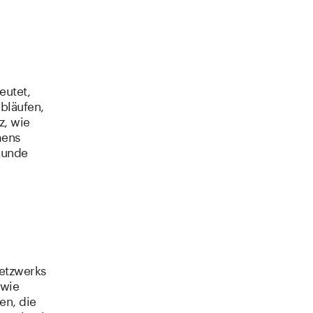
eutet,
Abläufen,
z, wie
mens
kunde
Netzwerks
 wie
en, die