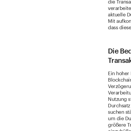
die Transa
verarbeit
aktuelle 
Mit aufko
dass diese
Die Be
Transa
Ein hoher 
Blockchai
Verzögeru
Verarbeit
Nutzung s
Durchsatz 
suchen st
um die Du
größere T
einzubüße