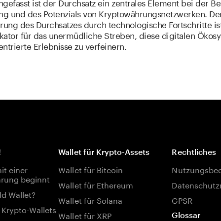
efasst ist der Durchsatz ein zentrales Element bei der B
ung und des Potenzials von Kryptowährungsnetzwerken. Der
rung des Durchsatzes durch technologische Fortschritte is
ikator für das unermüdliche Streben, diese digitalen Ökos
ntrierte Erlebnisse zu verfeinern.
!
Wallet für Krypto-Assets
Rechtliches
t einer
Wallet für Bitcoin
Nutzungsbe
rung beginnt
Wallet für Ethereum
Datenschutzr
ld Wallet?
Wallet für Solana
GPSR
 Krypto-Wallets
Wallet für XRP
Glossar