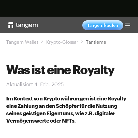
Jetzt shoppen
Tangem kaufen
Tog
Tangem Wallet
Krypto-Glossar
Tantieme
Was ist eine Royalty
Aktualisiert 4. Feb. 2025
Im Kontext von Kryptowährungen ist eine Royalty
eine Zahlung an den Schöpfer für die Nutzung
seines geistigen Eigentums, wie z.B. digitaler
Vermögenswerte oder NFTs.