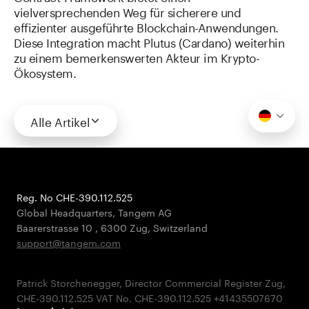
vielversprechenden Weg für sicherere und
effizienter ausgeführte Blockchain-Anwendungen.
Diese Integration macht Plutus (Cardano) weiterhin
zu einem bemerkenswerten Akteur im Krypto-
Ökosystem.
Alle Artikel
Reg. No CHE-390.112.525
Global Headquarters, Tangem AG
Baarerstrasse 10
,
6300 Zug
,
Switzerland
support@tangem.com
Patrick Storchenegger, Director Commercial Register Zug,