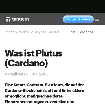
Jetzt shoppen
Tangem kaufen
Tog
Tangem Wallet
Krypto-Glossar
Plutus (Cardano)
Was ist Plutus
(Cardano)
Aktualisiert 4. Feb. 2025
Eine Smart-Contract-Plattform, die auf der
Cardano-Blockchain läuft und Entwicklern
ermöglicht, maßgeschneiderte
Finanzanwendungen zu erstellen und