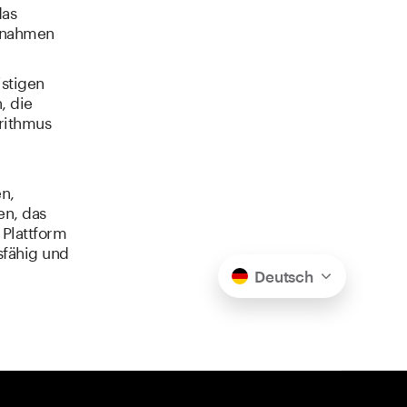
das
aßnahmen
istigen
, die
rithmus
n,
en, das
 Plattform
sfähig und
Deutsch