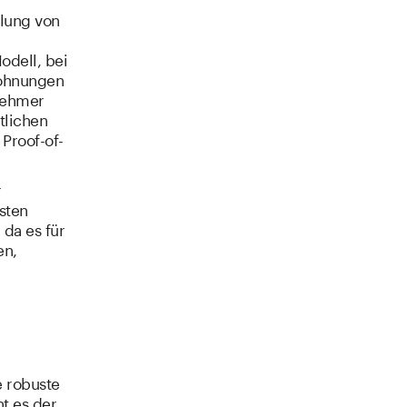
klung von
odell, bei
lohnungen
lnehmer
tlichen
Proof-of-
r
sten
 da es für
en,
e robuste
t es der