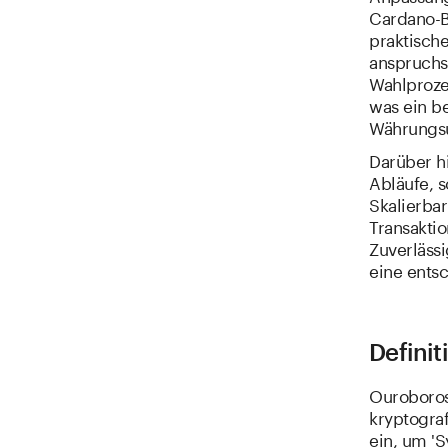
Cardano-B
praktische
anspruchs
Wahlprozes
was ein b
Währungs
Darüber hi
Abläufe, s
Skalierbar
Transakti
Zuverlässi
eine entsc
Defini
Ouroboros
kryptograf
ein, um 'S