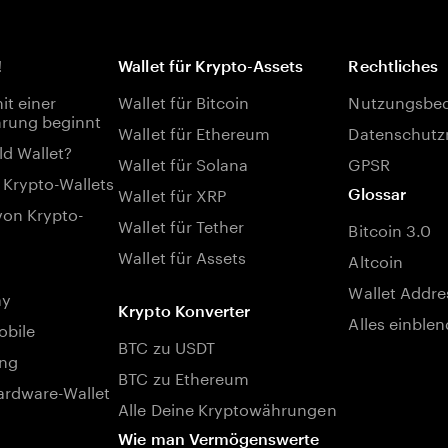
!
Wallet für Krypto-Assets
Rechtliches
t einer
Wallet für Bitcoin
Nutzungsbe
rung beginnt
Wallet für Ethereum
Datenschutzr
ld Wallet?
Wallet für Solana
GPSR
 Krypto-Wallets
Wallet für XRP
Glossar
von Krypto-
Wallet für Tether
Bitcoin 3.0
Wallet für Assets
Altcoin
Wallet Addre
ay
Krypto Konverter
Alles einble
bile
BTC zu USDT
ng
BTC zu Ethereum
rdware-Wallet
Alle Deine Kryptowährungen
Wie man Vermögenswerte