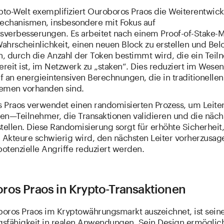
ypto-Welt exemplifiziert Ouroboros Praos die Weiterentwic
chanismen, insbesondere mit Fokus auf
tsverbesserungen. Es arbeitet nach einem Proof-of-Stake-M
ahrscheinlichkeit, einen neuen Block zu erstellen und Be
en, durch die Anzahl der Token bestimmt wird, die ein Tei
ereit ist, im Netzwerk zu „staken“. Dies reduziert im Wesen
 an energieintensiven Berechnungen, die in traditionellen 
emen vorhanden sind.
 Praos verwendet einen randomisierten Prozess, um Leite
en—Teilnehmer, die Transaktionen validieren und die näch
tellen. Diese Randomisierung sorgt für erhöhte Sicherheit,
e Akteure schwierig wird, den nächsten Leiter vorherzusag
otenzielle Angriffe reduziert werden.
ros Praos in Krypto-Transaktionen
oros Praos im Kryptowährungsmarkt auszeichnet, ist sein
sfähigkeit in realen Anwendungen. Sein Design ermöglich