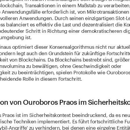
lockchain, Transaktionen in einem Maßstab zu verarbeiten,
 Anwendungsfälle erforderlich ist, von Mikrotransaktionen 
volleren Anwendungen. Durch seinen einzigartigen Slot-L
s balanciert es effektiv die Last und dezentralisiert die Kon
edeutender Schritt in Richtung einer demokratischeren dig
umgebung ist.
naus optimiert dieser Konsensalgorithmus nicht nur aktuel
ondern legt auch den Grundstein für zukünftige Fortschritt
keit von Blockchains. Da Blockchains bestrebt sind, größe
onsvolumina zu bewältigen, ohne Geschwindigkeit oder
gkeit zu beeinträchtigen, spielen Protokolle wie Ouroboro
heidende Rolle in diesem Fortschritt.
tion von Ouroboros Praos im Sicherheitsk
 Praos ist im Sicherheitskontext beeindruckend, da es neu
ische Techniken implementiert. Es führt fortschrittliche F
ybil-Angriffe' zu verhindern, bei denen eine einzelne Entit