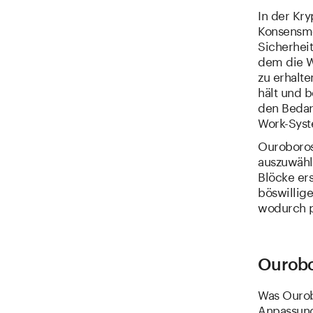
In der Kr
Konsensme
Sicherhei
dem die W
zu erhalt
hält und b
den Bedarf
Work-Syst
Ouroboros
auszuwähl
Blöcke ers
böswillig
wodurch p
Ourobo
Was Ourob
Anpassung