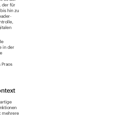
 der für
bis hin zu
eader-
trolle,
italen
le
e in der
re
s Praos
ontext
artige
unktionen
ät mehrere