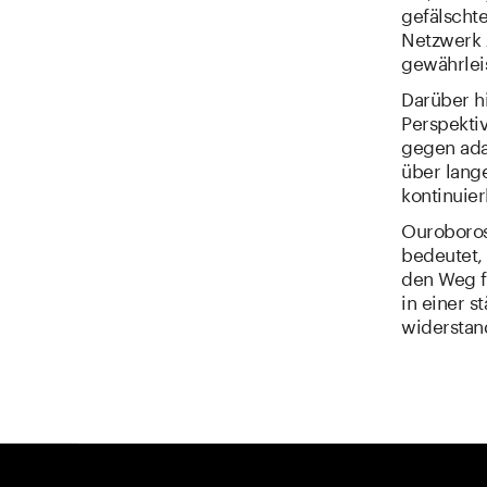
gefälschte
Netzwerk 
gewährlei
Darüber h
Perspektiv
gegen ada
über lang
kontinuie
Ouroboros 
bedeutet, 
den Weg fü
in einer 
widerstand