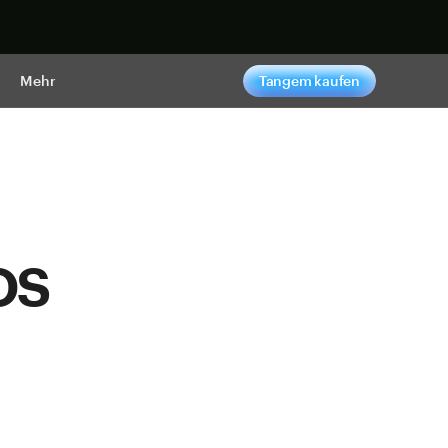
pen
Mehr
Tangem kaufen
os