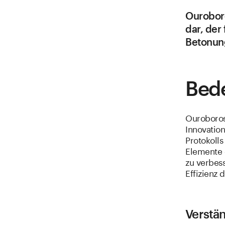
Ouroboro
dar, der
Betonung
Bed
Ouroboros
Innovatio
Protokoll
Elemente d
zu verbes
Effizienz 
Verstä