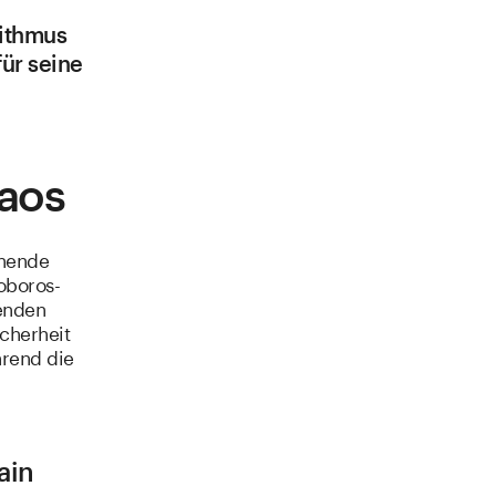
rithmus
für seine
aos
chende
oboros-
genden
icherheit
hrend die
ain