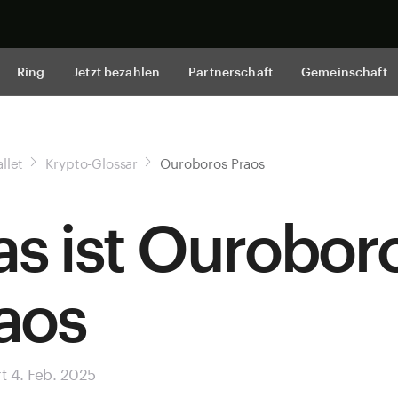
Jetzt shop
Ring
Jetzt bezahlen
Partnerschaft
Gemeinschaft
llet
Krypto-Glossar
Ouroboros Praos
s ist Ourobor
aos
rt 4. Feb. 2025