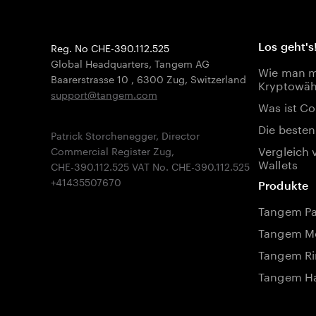
Reg. No CHE-390.112.525
Los geht's
Global Headquarters, Tangem AG
Wie man mi
Baarerstrasse 10
,
6300 Zug
,
Switzerland
Kryptowäh
support@tangem.com
Was ist Co
Die besten
Patrick Storchenegger, Director
Vergleich 
Commercial Register Zug,
Wallets
CHE-390.112.525 VAT No. CHE-390.112.525
Produkte
Tangem P
Tangem Mo
Tangem Ri
Tangem Ha