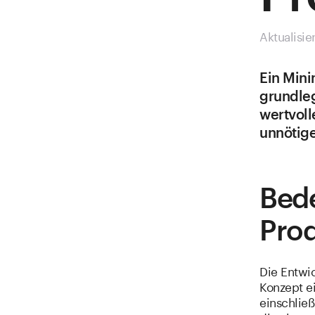
Aktualisie
Ein Mini
grundleg
wertvoll
unnötige
Bed
Pro
Die Entwi
Konzept e
einschlie