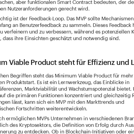
fachen, aber funktionalen Smart Contract bedeuten, der d
hen Nutzeranforderungen gerecht wird.
chtig ist der Feedback-Loop. Das MVP sollte Mechanismen 
fang an Benutzerfeedback zu sammeln. Dieses Feedback hi
u verfeinern und zu verbessern, während es potenziellen
, dass ihre Einsichten geschätzt und notwendig sind.
 Viable Product steht für Effizienz und 
chen Begriffen steht das Minimum Viable Product für mehr 
en Produktstart. Es ist ein Lernwerkzeug, das Einblicke in
ferenzen, Marktviabilität und Wachstumspotenzial bietet.
uf die primären Funktionen konzentriert und gleichzeitig 
ngen lässt, kann sich ein MVP mit den Markttrends und
ischen Fortschritten weiterentwickeln.
ich ermöglichen MVPs Unternehmen in verschiedenen Bra
lich des Kryptosektors, die Definition von Erfolg durch Au
inerung zu entdecken. Ob in Blockchain-Initiativen oder e