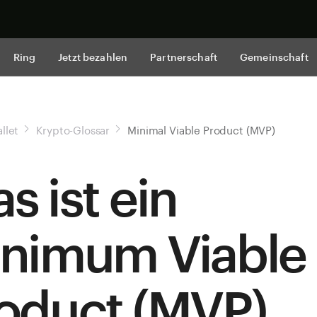
Jetzt shop
Ring
Jetzt bezahlen
Partnerschaft
Gemeinschaft
llet
Krypto-Glossar
Minimal Viable Product (MVP)
s ist ein
nimum Viable
oduct (MVP)