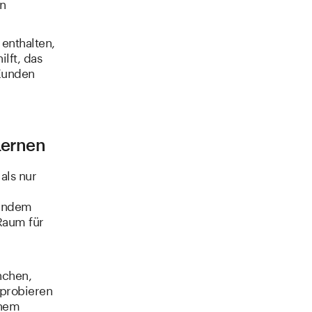
en
enthalten,
lft, das
 Kunden
Lernen
als nur
 Indem
Raum für
nchen,
sprobieren
inem