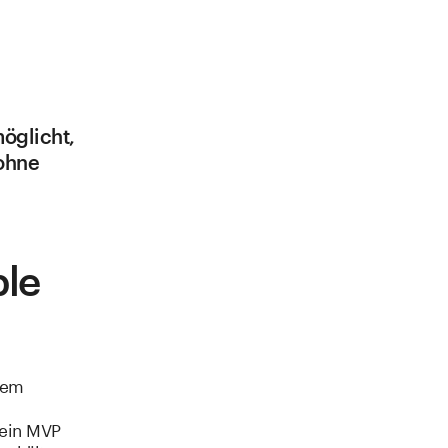
öglicht,
 ohne
le
dem
 ein MVP