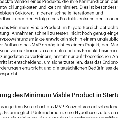
eckte Version eines Produkts, die ihre Kernfunktionen bei
ntwicklungskosten und -zeit minimiert. Dies ist besonders v
lebigen Sektoren, in denen schnelle Iterationen und
dback über den Erfolg eines Produkts entscheiden könne
das Minimum Viable Product im Krypto-Bereich betrachte
tung, Annahmen schnell zu testen, nicht hoch genug einge
ryptowährungsmärkte entwickeln sich in einem unglaubli
r Aufbau eines MVP ermöglicht es einem Projekt, den Mar
 Benutzerreaktionen zu sammeln und das Produkt basierend
tzungsdaten zu verfeinern, anstatt nur auf theoretischen 
ritt ist entscheidend, um sicherzustellen, dass das Endpr
rderungen entspricht und die tatsächlichen Bedürfnisse d
nspricht.
ung des Minimum Viable Product in Start
ups in jedem Bereich ist das MVP-Konzept von entscheiden
. Es ermöglicht Unternehmern, eine Hypothese zu testen 
, was ein Minimum Viable Product in praktischen Begriffen