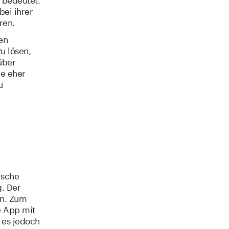
bei ihrer
ren.
en
u lösen,
über
ie eher
u
ische
g. Der
en. Zum
e App mit
 es jedoch