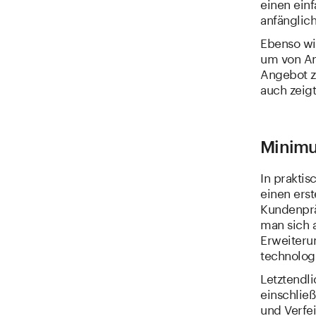
einen ein
anfänglic
Ebenso wi
um von An
Angebot z
auch zeigt
Minimum
In praktis
einen erst
Kundenprä
man sich a
Erweiteru
technolog
Letztendl
einschließ
und Verfe