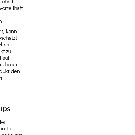
behält,
orteilhaft
n.
t, kann
schätzt
chen
kt zu
 auf
Annahmen.
odukt den
er
ups
der
und zu
 bedeutet.