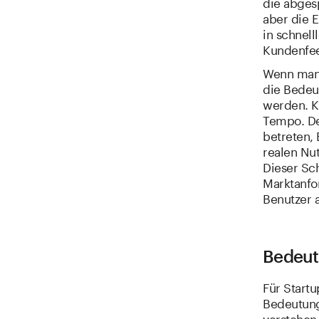
die abgesp
aber die E
in schnell
Kundenfee
Wenn man 
die Bedeu
werden. K
Tempo. De
betreten,
realen Nu
Dieser Sch
Marktanfo
Benutzer a
Bedeut
Für Start
Bedeutung
verstehen