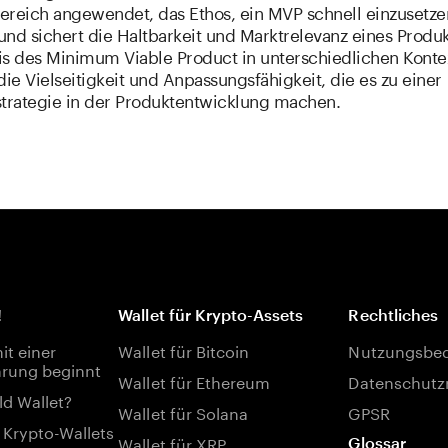
ereich angewendet, das Ethos, ein MVP schnell einzusetzen
nd sichert die Haltbarkeit und Marktrelevanz eines Produk
is des Minimum Viable Product in unterschiedlichen Konte
die Vielseitigkeit und Anpassungsfähigkeit, die es zu einer
strategie in der Produktentwicklung machen.
!
Wallet für Krypto-Assets
Rechtliches
t einer
Wallet für Bitcoin
Nutzungsbe
rung beginnt
Wallet für Ethereum
Datenschutzr
ld Wallet?
Wallet für Solana
GPSR
 Krypto-Wallets
Wallet für XRP
Glossar