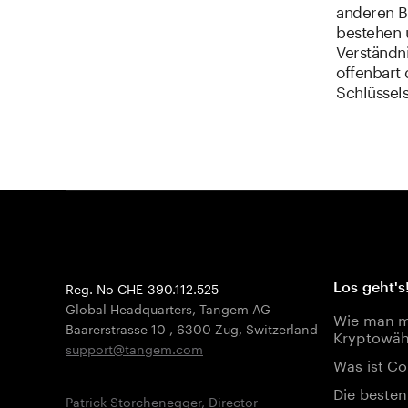
anderen B
bestehen u
Verständn
offenbart 
Schlüssel
Reg. No CHE-390.112.525
Los geht's
Global Headquarters, Tangem AG
Wie man mi
Baarerstrasse 10
,
6300 Zug
,
Switzerland
Kryptowäh
support@tangem.com
Was ist Co
Die besten
Patrick Storchenegger, Director