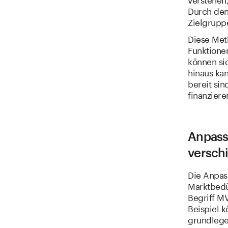
Durch den 
Zielgruppe
Diese Met
Funktionen
können si
hinaus ka
bereit sin
finanziere
Anpass
versch
Die Anpas
Marktbedür
Begriff M
Beispiel 
grundlege