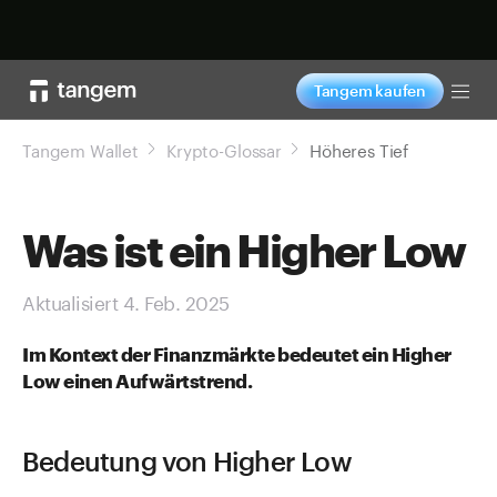
Jetzt shoppen
Tangem kaufen
Tog
Tangem Wallet
Krypto-Glossar
Höheres Tief
Was ist ein Higher Low
Aktualisiert 4. Feb. 2025
Im Kontext der Finanzmärkte bedeutet ein Higher
Low einen Aufwärtstrend.
Bedeutung von Higher Low