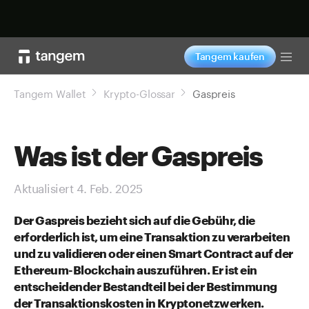
Jetzt shoppen
Tangem kaufen
Tog
Tangem Wallet
Krypto-Glossar
Gaspreis
Was ist der Gaspreis
Aktualisiert 4. Feb. 2025
Der Gaspreis bezieht sich auf die Gebühr, die
erforderlich ist, um eine Transaktion zu verarbeiten
und zu validieren oder einen Smart Contract auf der
Ethereum-Blockchain auszuführen. Er ist ein
entscheidender Bestandteil bei der Bestimmung
der Transaktionskosten in Kryptonetzwerken.