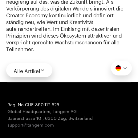
neugierig auf das, was die Zukunft bringt. Als
Verkörperung des digitalen Wandels innoviert die
Creator Economy kontinuierlich und definiert
ständig neu, wie Wert und Kreativität
aufeinandertreffen. Im Einklang mit dezentralen
Prinzipien wird dieses Ökosystem attraktiver und
verspricht gerechte Wachstumschancen für alle
Teilnehmer.
Alle Artikel
Reg. No CHE-390.112.525
Global Headquarters, Tangem AG
Baarerstrasse 10
,
6300 Zug
,
Switzerland
support@tangem.com