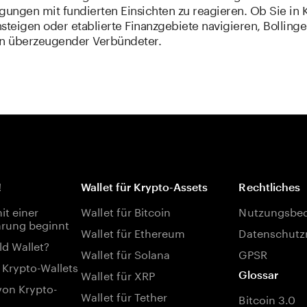
ungen mit fundierten Einsichten zu reagieren. Ob Sie in 
steigen oder etablierte Finanzgebiete navigieren, Bolling
in überzeugender Verbündeter.
!
Wallet für Krypto-Assets
Rechtliches
t einer
Wallet für Bitcoin
Nutzungsbe
rung beginnt
Wallet für Ethereum
Datenschutzr
ld Wallet?
Wallet für Solana
GPSR
 Krypto-Wallets
Wallet für XRP
Glossar
von Krypto-
Wallet für Tether
Bitcoin 3.0