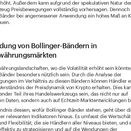
rhöht. Außerdem kann aufgrund der spekulativen Natur de
zeug Preisbewegungen vollständig vorhersagen. Dennoch 
-Bänder bei angemessener Anwendung ein hohes Maß an Kl
auen.
ung von Bollinger-Bändern in
währungsmärkten
ährungslandschaften, wo die Volatilität erhöht sein könnt
Bänder besonders nützlich sein. Durch die Analyse der
ungen im Verhältnis zu diesen Bändern können Händler e
 Verständnis der Preisdynamik von Krypto erhalten. Dies ka
nder Teil ihres Handelswerkzeugs sein, das nicht nur auf
en Daten, sondern auch auf Echtzeit-Marktentwicklungen ba
ändnis dessen, wofür Bollinger-Bänder stehen, geht über d
er relevanten Indikatoren hinaus. Es umfasst die Wertschä
d Flexibilität, die sie Händlern aller Niveaus bieten, und
effektiv zu strategisieren und auf die Wendungen der