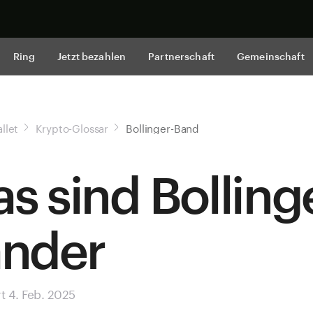
Jetzt shop
Ring
Jetzt bezahlen
Partnerschaft
Gemeinschaft
llet
Krypto-Glossar
Bollinger-Band
s sind Bolling
nder
rt 4. Feb. 2025