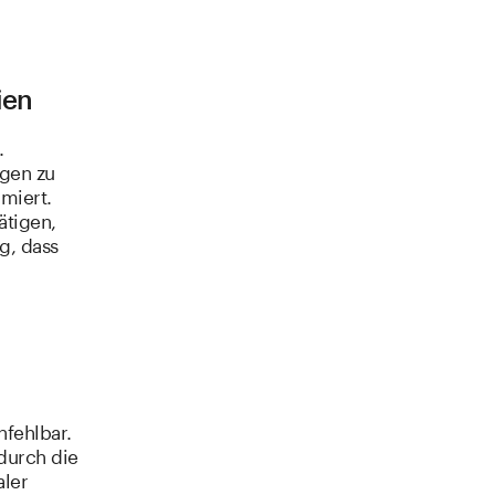
ien
.
ngen zu
miert.
ätigen,
g, dass
nfehlbar.
 durch die
aler