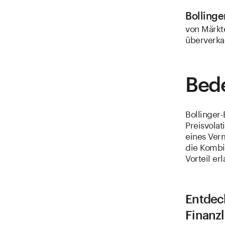
Bollinge
von Märkt
überverka
Bede
Bollinger-
Preisvolat
eines Ver
die Kombi
Vorteil er
Entdec
Finanz