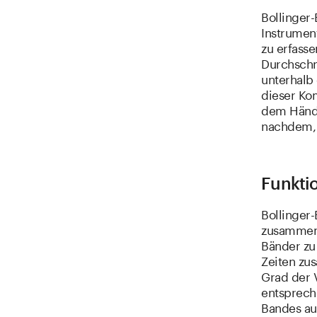
Bollinger
Instrumen
zu erfass
Durchschn
unterhalb
dieser Ko
dem Händl
nachdem, 
Funkti
Bollinger-
zusammen, 
Bänder zu 
Zeiten zu
Grad der V
entsprech
Bandes au