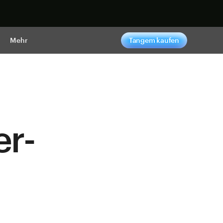
pen
Mehr
Tangem kaufen
er-