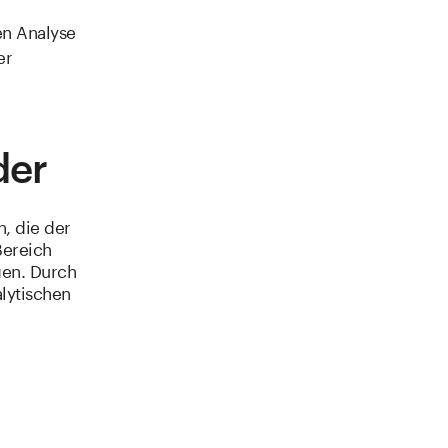
en Analyse
er
der
n, die der
Bereich
gen. Durch
lytischen