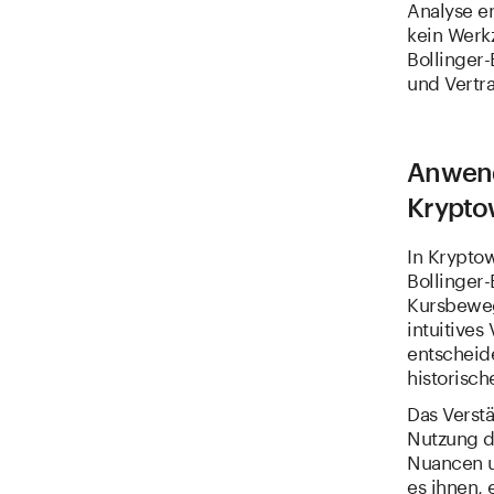
Analyse e
kein Werk
Bollinger
und Vertr
Anwend
Krypto
In Kryptow
Bollinger-
Kursbeweg
intuitives
entscheide
historisch
Das Verst
Nutzung d
Nuancen un
es ihnen, 