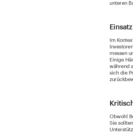
unteren B
Einsatz
Im Kontext
Investore
messen und
Einige Hä
während a
sich die P
zurückbe
Kritisc
Obwohl Bol
Sie sollte
Unterstüt