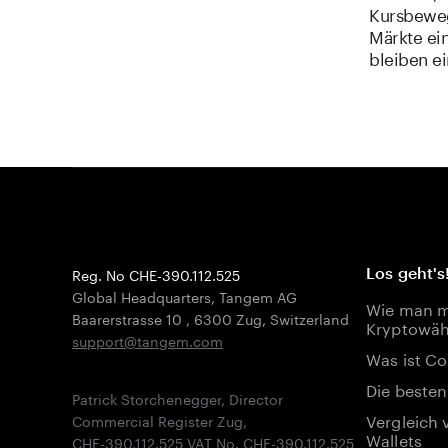
Kursbeweg
Märkte ein
bleiben e
Reg. No CHE-390.112.525
Los geht's
Global Headquarters, Tangem AG
Wie man mi
Baarerstrasse 10
,
6300 Zug
,
Switzerland
Kryptowäh
support@tangem.com
Was ist Co
Die besten
Patrick Storchenegger, Director
Vergleich 
Commercial Register Zug,
Wallets
CHE-390.112.525 VAT No. CHE-390.112.525