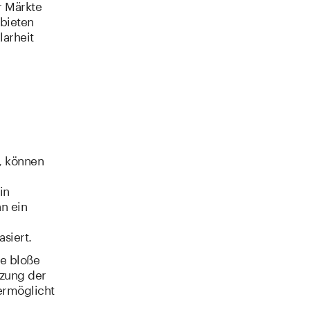
r Märkte
bieten
arheit
e, können
in
nn ein
siert.
ie bloße
tzung der
 ermöglicht