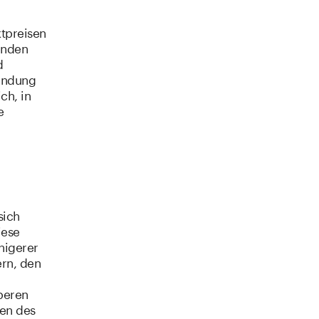
tpreisen
enden
d
wendung
ch, in
e
sich
iese
higerer
ern, den
beren
en des