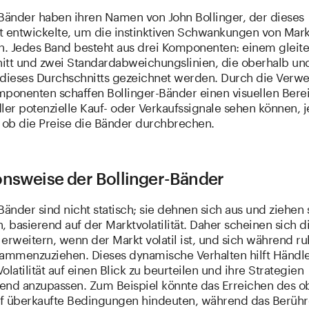
-Bänder haben ihren Namen von John Bollinger, der dieses
t entwickelte, um die instinktiven Schwankungen von Mark
en. Jedes Band besteht aus drei Komponenten: einem gleit
itt und zwei Standardabweichungslinien, die oberhalb un
 dieses Durchschnitts gezeichnet werden. Durch die Ver
mponenten schaffen Bollinger-Bänder einen visuellen Berei
er potenzielle Kauf- oder Verkaufssignale sehen können, j
ob die Preise die Bänder durchbrechen.
onsweise der Bollinger-Bänder
Bänder sind nicht statisch; sie dehnen sich aus und ziehen 
basierend auf der Marktvolatilität. Daher scheinen sich d
erweitern, wenn der Markt volatil ist, und sich während ru
sammenzuziehen. Dieses dynamische Verhalten hilft Händl
olatilität auf einen Blick zu beurteilen und ihre Strategien
end anzupassen. Zum Beispiel könnte das Erreichen des o
f überkaufte Bedingungen hindeuten, während das Berühr