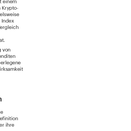
it einem
n Krypto-
elsweise
 Index
ergleich
at.
g von
enditen
berlegene
Wirksamkeit
n
te
finition
r ihre