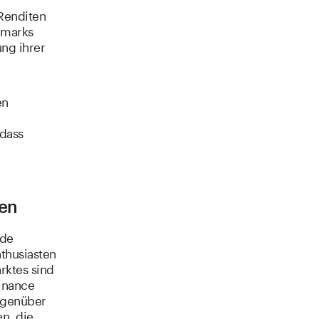
 Renditen
hmarks
ung ihrer
en
 dass
en
nde
nthusiasten
rktes sind
minance
gegenüber
n, die