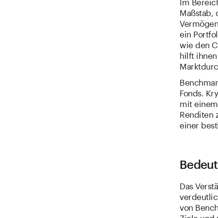
Im Bereic
Maßstab, d
Vermögens
ein Portf
wie den C
hilft ihne
Marktdurch
Benchmark
Fonds. Kr
mit einem
Renditen z
einer bes
Bedeut
Das Verst
verdeutlic
von Bench
Ziele und