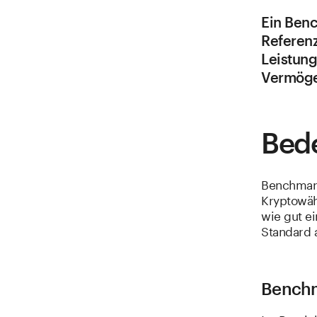
Ein Benc
Referenz
Leistung
Vermöge
Bed
Benchmark
Kryptowäh
wie gut e
Standard 
Benchm