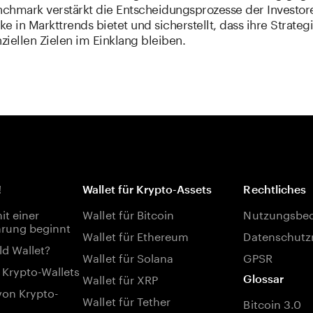
chmark verstärkt die Entscheidungsprozesse der Investor
cke in Markttrends bietet und sicherstellt, dass ihre Strateg
nziellen Zielen im Einklang bleiben.
!
Wallet für Krypto-Assets
Rechtliches
t einer
Wallet für Bitcoin
Nutzungsbe
rung beginnt
Wallet für Ethereum
Datenschutzr
ld Wallet?
Wallet für Solana
GPSR
 Krypto-Wallets
Wallet für XRP
Glossar
von Krypto-
Wallet für Tether
Bitcoin 3.0