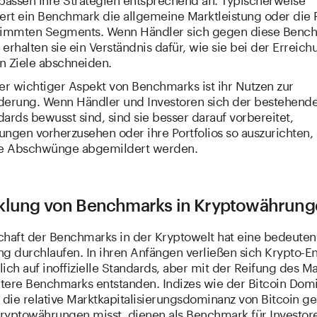
iert ein Benchmark die allgemeine Marktleistung oder die
timmten Segments. Wenn Händler sich gegen diese Benc
erhalten sie ein Verständnis dafür, wie sie bei der Erreich
en Ziele abschneiden.
er wichtiger Aspekt von Benchmarks ist ihr Nutzen zur
derung. Wenn Händler und Investoren sich der bestehend
ards bewusst sind, sind sie besser darauf vorbereitet,
ungen vorherzusehen oder ihre Portfolios so auszurichten,
le Abschwünge abgemildert werden.
klung von Benchmarks in Kryptowährung
chaft der Benchmarks in der Kryptowelt hat eine bedeute
g durchlaufen. In ihren Anfängen verließen sich Krypto-E
ich auf inoffizielle Standards, aber mit der Reifung des Ma
ertere Benchmarks entstanden. Indizes wie der Bitcoin Do
r die relative Marktkapitalisierungsdominanz von Bitcoin 
ryptowährungen misst, dienen als Benchmark für Investore