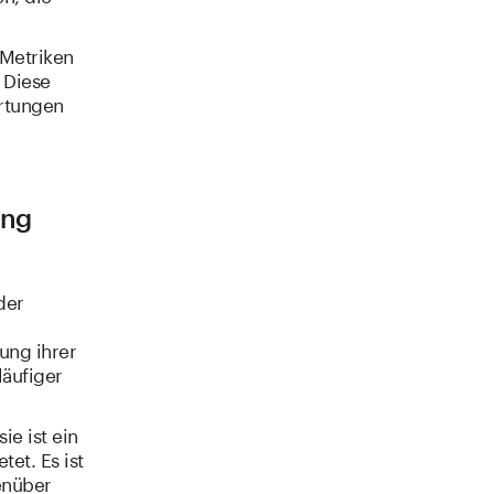
 Metriken
 Diese
artungen
ung
der
gung ihrer
läufiger
e ist ein
et. Es ist
enüber