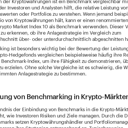
h der Kryptowährungen ist ein Benchmark vergleichbar m
er Investoren und Analysten hilft, die relative Leistung vo
werten oder Portfolios zu verstehen. Wenn jemand beispi
olio von Kryptowährungen hält, kann er einen renommierten
rypto Market Index 10 als Benchmark verwenden. Dieser V
n zu erkennen, ob ihre Anlagestrategie im Vergleich zum
schnitt über- oder unterdurchschnittlich abgeschnitten h
ing ist besonders wichtig bei der Bewertung der Leistun
ypto-Hedgefonds vergleichen beispielsweise häufig ihre R
 Benchmark-Index, um ihre Fähigkeit zu demonstrieren, ü
u erzielen. Ohne solche Vergleiche ist es schwierig, die 
timmten Anlagestrategie zu bestimmen.
ung von Benchmarking in Krypto-Märkte
ändnis der Einbindung von Benchmarks in die Krypto-Märk
ht, wie Investoren Risiken und Ziele managen. Durch die De
marks setzen Kryptowährungshändler und Portfoliomanage
 passen ihre Strategien entsprechend an. Typischerweise