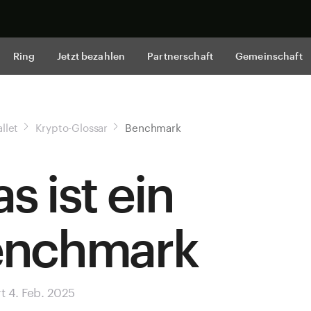
Jetzt shop
Ring
Jetzt bezahlen
Partnerschaft
Gemeinschaft
llet
Krypto-Glossar
Benchmark
s ist ein
enchmark
rt 4. Feb. 2025