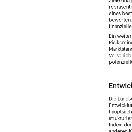
repräsent
eines bes
bewerten, 
finanziell
Ein weiter
Risikomin
Marktstand
Verschieb
potenziel
Entwic
Die Lands
Entwicklun
hauptsächl
strukturi
Index, de
anderen K