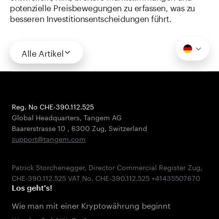
potenzielle Preisbewegungen zu erfassen, was zu
besseren Investitionsentscheidungen führt.
Alle Artikel
Reg. No CHE-390.112.525
Global Headquarters, Tangem AG
Baarerstrasse 10
,
6300 Zug
,
Switzerland
support@tangem.com
Patrick Storchenegger, Director Commercial Register Zug,
Los geht's!
Wie man mit einer Kryptowährung beginnt