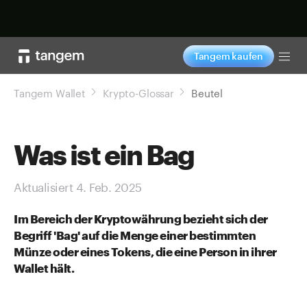
Jetzt shoppen
Tangem kaufen
Tog
Tangem Wallet
Krypto-Glossar
Beutel
Was ist ein Bag
Aktualisiert 4. Feb. 2025
Im Bereich der Kryptowährung bezieht sich der
Begriff 'Bag' auf die Menge einer bestimmten
Münze oder eines Tokens, die eine Person in ihrer
Wallet hält.