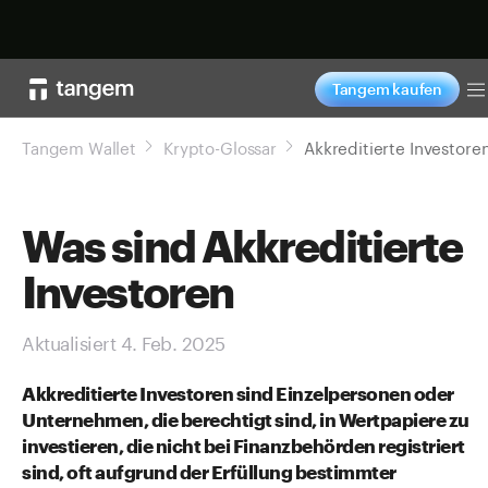
Jetzt shoppen
Tangem kaufen
T
Tangem Wallet
Krypto-Glossar
Akkreditierte Investore
Was sind Akkreditierte
Investoren
Aktualisiert 4. Feb. 2025
Akkreditierte Investoren sind Einzelpersonen oder
Unternehmen, die berechtigt sind, in Wertpapiere zu
investieren, die nicht bei Finanzbehörden registriert
sind, oft aufgrund der Erfüllung bestimmter