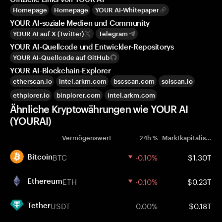
Homepage
Homepage
YOUR AI-Whitepaper
YOUR AI-soziale Medien und Community
YOUR AI auf X (Twitter)
Telegram
YOUR AI-Quellcode und Entwickler-Repositorys
YOUR AI-Quellcode auf GitHub
YOUR AI-Blockchain-Explorer
etherscan.io
intel.arkm.com
bscscan.com
solscan.io
ethplorer.io
binplorer.com
intel.arkm.com
Ähnliche Kryptowährungen wie YOUR AI
(YOURAI)
Vermögenswert
24h %
Marktkapitalisierung
BTC
-0.10%
$1.30T
Bitcoin
ETH
-0.10%
$0.23T
Ethereum
USDT
0.00%
$0.18T
Tether