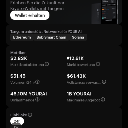
Erleben Sie die Zukunft der
Krypto-Wallets mit Tangem
Wallet erhalten
Tangem unterstützt Netzwerke für YOUR AI
Ethereum
Bnb Smart Chain
Solana
Metriken
$2.83K
#12.61K
Marktkapitalisierung
Marktbewertung
$51.45
$61.43K
Volumen (24h)
Vollständig verwässerte Bewertung
46.10M YOURAI
1B YOURAI
Umlaufmenge
Maximales Angebot
Einblicke
24h
1w