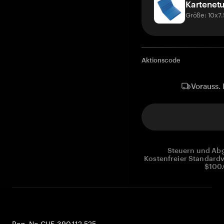
Kartenetu
Größe: 10x7
Aktionscode
Vorauss. 
Steuern und Abg
Kostenfreier Standardv
$100.
Reg. No CHE-390.112.525