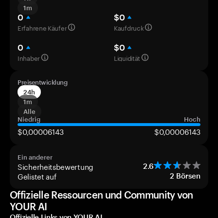
1m
0
$0
Erfahrene Käufer
Kaufdruck
0
$0
Inhaber
Liquidität
Preisentwicklung
24h
1m
Alle
Niedrig
Hoch
$0,00006143
$0,00006143
Ein anderer
Sicherheitsbewertung
2.6
Gelistet auf
2
Börsen
Offizielle Ressourcen und Community von
YOUR AI
Offizielle Links von YOUR AI