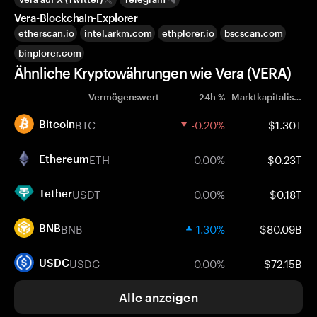
Vera-Blockchain-Explorer
etherscan.io
intel.arkm.com
ethplorer.io
bscscan.com
binplorer.com
Ähnliche Kryptowährungen wie Vera (VERA)
Vermögenswert
24h %
Marktkapitalisierung
BTC
-0.20%
$1.30T
Bitcoin
ETH
0.00%
$0.23T
Ethereum
USDT
0.00%
$0.18T
Tether
BNB
1.30%
$80.09B
BNB
USDC
0.00%
$72.15B
USDC
Alle anzeigen