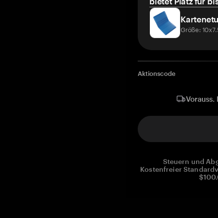
bietet Platz für bi
Kartenetu
Größe: 10x7
Aktionscode
Vorauss. 
Steuern und Abg
Kostenfreier Standardv
$100.