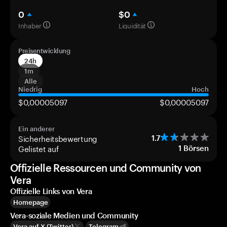
0
$0
Inhaber
Liquidität
Preisentwicklung
24h
1m
Alle
Niedrig
Hoch
$0,00005097
$0,00005097
Ein anderer
Sicherheitsbewertung
1.7
Gelistet auf
1
Börsen
Offizielle Ressourcen und Community von
Vera
Offizielle Links von Vera
Homepage
Vera-soziale Medien und Community
Vera auf X (Twitter)
Telegram