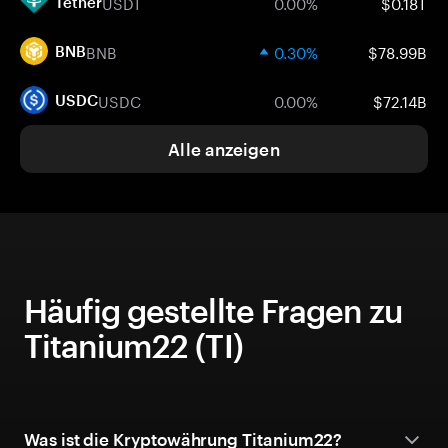
USDT
0.00%
$0.18T
Tether
BNB
0.30%
$78.99B
BNB
USDC
0.00%
$72.14B
USDC
Alle anzeigen
Häufig gestellte Fragen zu
Titanium22 (TI)
Was ist die Kryptowährung Titanium22?