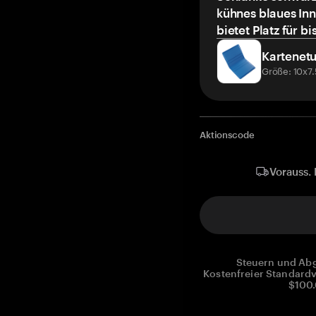
kühnes blaues Inn
bietet Platz für bi
Kartenetu
Größe: 10x7
Aktionscode
Vorauss. 
Steuern und Abg
Kostenfreier Standardv
$100.