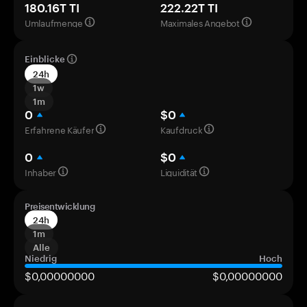
180.16T TI
222.22T TI
Umlaufmenge
Maximales Angebot
Einblicke
24h
1w
1m
0
$0
Erfahrene Käufer
Kaufdruck
0
$0
Inhaber
Liquidität
Preisentwicklung
24h
1m
Alle
Niedrig
Hoch
$0,00000000
$0,00000000