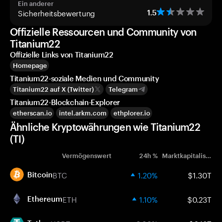
Ein anderer
Sicherheitsbewertung
1.5
Offizielle Ressourcen und Community von
Titanium22
Offizielle Links von Titanium22
Homepage
Titanium22-soziale Medien und Community
Titanium22 auf X (Twitter)
Telegram
Titanium22-Blockchain-Explorer
etherscan.io
intel.arkm.com
ethplorer.io
Ähnliche Kryptowährungen wie Titanium22
(TI)
Vermögenswert
24h %
Marktkapitalisierung
BTC
1.20%
$1.30T
Bitcoin
ETH
1.10%
$0.23T
Ethereum