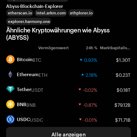
Abyss-Blockchain-Explorer
etherscan.io
intel.arkm.com
ethplorer.io
explorer.harmony.one
Ähnliche Kryptowährungen wie Abyss
(ABYSS)
Vermögenswert
24h %
Marktkapitalisierung
BTC
0.93%
$1.30T
Bitcoin
ETH
2.18%
$0.23T
Ethereum
USDT
-0.02%
$0.18T
Tether
BNB
-0.87%
$79.12B
BNB
USDC
-0.01%
$71.71B
USDC
Alle anzeigen