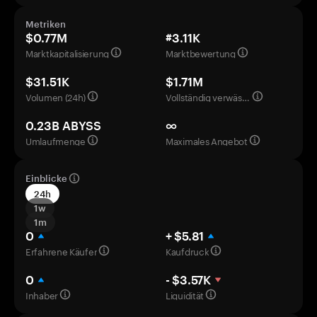
Metriken
$0.77M
#3.11K
Marktkapitalisierung
Marktbewertung
$31.51K
$1.71M
Volumen (24h)
Vollständig verwässerte Bewertung
0.23B ABYSS
∞
Umlaufmenge
Maximales Angebot
Einblicke
24h
1w
1m
0
+ $5.81
Erfahrene Käufer
Kaufdruck
0
- $3.57K
Inhaber
Liquidität