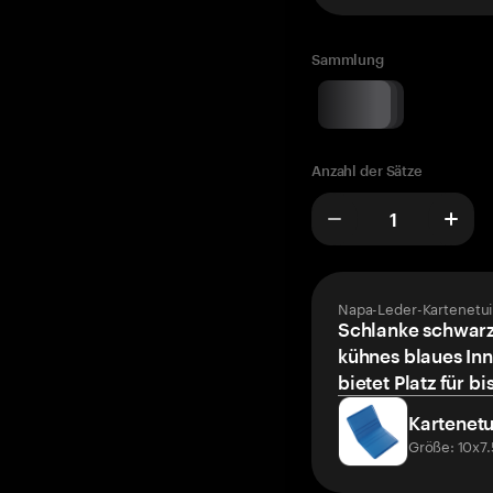
Sammlung
Anzahl der Sätze
Napa-Leder-Kartenetui
Schlanke schwarz
kühnes blaues Inn
bietet Platz für bi
Kartenetu
Größe: 10x7