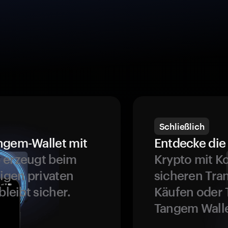
Schließlich
ngem-Wallet mit
Entdecke die 
 erzeugt beim
Krypto mit K
ligen privaten
sicheren Tra
bleibt sicher.
Käufen oder 
Tangem Walle