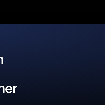
n
iner