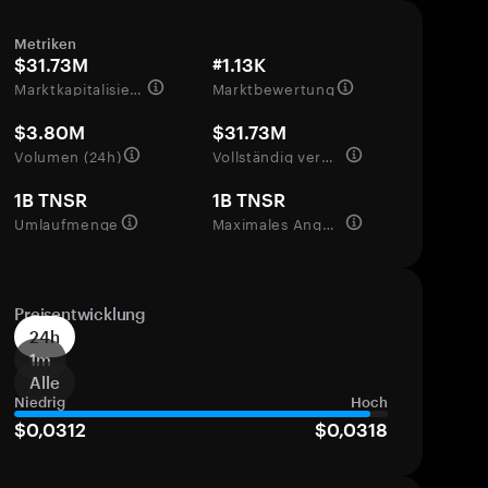
Metriken
$31.73M
#1.13K
Marktkapitalisierung
Marktbewertung
$3.80M
$31.73M
Volumen (24h)
Vollständig verwässerte Bewertung
1B TNSR
1B TNSR
Umlaufmenge
Maximales Angebot
Preisentwicklung
24h
1m
Alle
Niedrig
Hoch
$0,0312
$0,0318