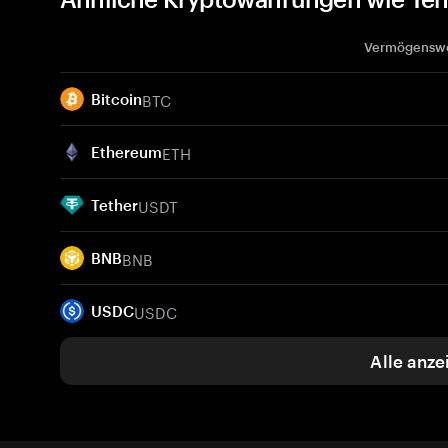
Vermögensw
BTC
Bitcoin
ETH
Ethereum
USDT
Tether
BNB
BNB
USDC
USDC
Alle anze