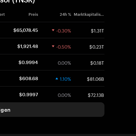
ert
Preis
24h %
Marktkapitalisierung
-0.30%
$1.31T
$65,078.45
-0.50%
$0.23T
$1,921.48
0.00%
$0.18T
$0.9994
1.10%
$81.06B
$608.68
0.00%
$72.13B
$0.9997
igen