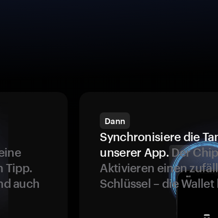
Dann
Synchronisiere die Ta
eine
unserer App.
Der Chip
 Tipp.
Aktivieren einen zufäl
und auch
Schlüssel – die Wallet 