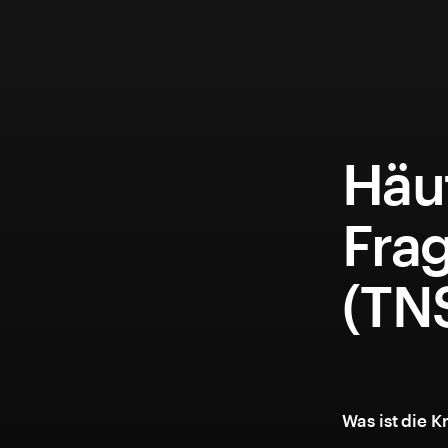
Häuf
Fra
(TN
Was ist die 