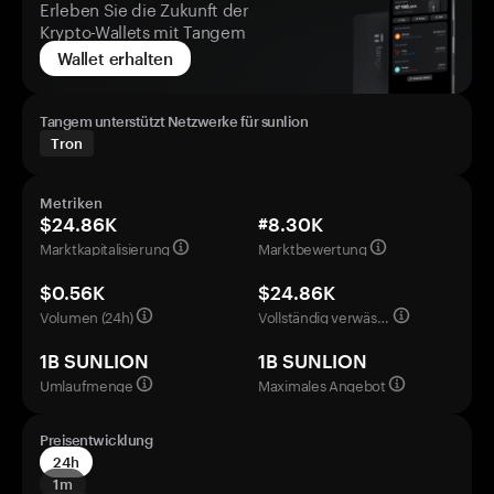
Erleben Sie die Zukunft der
Krypto-Wallets mit Tangem
Wallet erhalten
Tangem unterstützt Netzwerke für sunlion
Tron
Metriken
$24.86K
#8.30K
Marktkapitalisierung
Marktbewertung
$0.56K
$24.86K
Volumen (24h)
Vollständig verwässerte Bewertung
1B SUNLION
1B SUNLION
Umlaufmenge
Maximales Angebot
Preisentwicklung
24h
1m