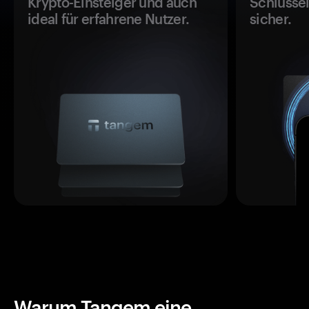
Krypto-Einsteiger und auch
Schlüssel
ideal für erfahrene Nutzer.
sicher.
Warum Tangem eine