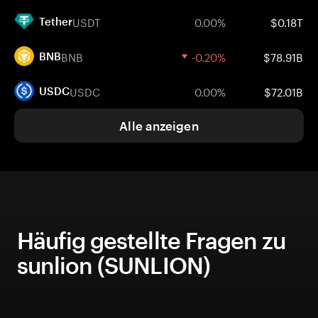
USDT
0.00%
$0.18T
Tether
BNB
-0.20%
$78.91B
BNB
USDC
0.00%
$72.01B
USDC
Alle anzeigen
Häufig gestellte Fragen zu
sunlion (SUNLION)