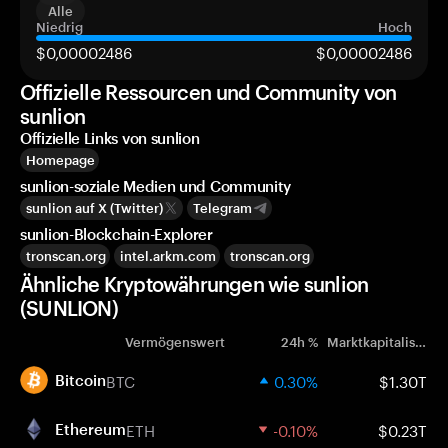
Alle
Niedrig
Hoch
$0,00002486
$0,00002486
Offizielle Ressourcen und Community von
sunlion
Offizielle Links von sunlion
Homepage
sunlion-soziale Medien und Community
sunlion auf X (Twitter)
Telegram
sunlion-Blockchain-Explorer
tronscan.org
intel.arkm.com
tronscan.org
Ähnliche Kryptowährungen wie sunlion
(SUNLION)
Vermögenswert
24h %
Marktkapitalisierung
BTC
0.30%
$1.30T
Bitcoin
ETH
-0.10%
$0.23T
Ethereum