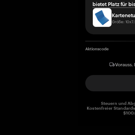
bietet Platz für bi
Kartenetu
Größe: 10x7
Aktionscode
Vorauss. 
Steuern und Abg
Kostenfreier Standardv
$100.