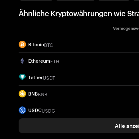
Ähnliche Kryptowährungen wie Str
Vermögensw
BTC
Bitcoin
ETH
Ethereum
USDT
Tether
BNB
BNB
USDC
USDC
Alle anze