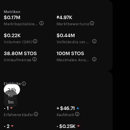
Metriken
$0.17M
#4.97K
Marktkapitalisierung
Marktbewertung
$0.22K
$0.44M
Volumen (24h)
Vollständig verwässerte Bewertung
38.80M STOS
100M STOS
Umlaufmenge
Maximales Angebot
Einblicke
24h
1w
1m
- 1
+ $46.71
Erfahrene Käufer
Kaufdruck
- 2
- $0.25K