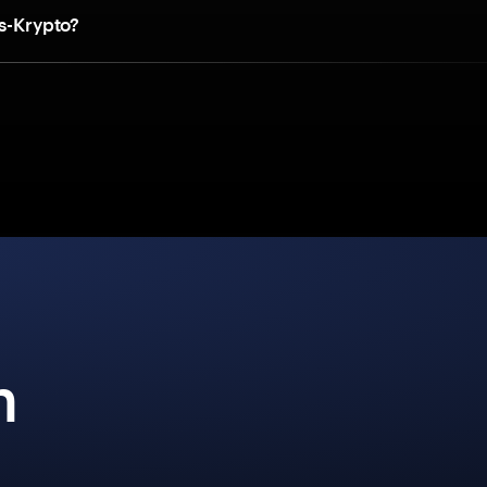
is-Krypto?
n