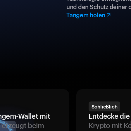
und den Schutz deiner 
Tangem holen
Schließlich
ngem-Wallet mit
Entdecke die 
 erzeugt beim
Krypto mit K