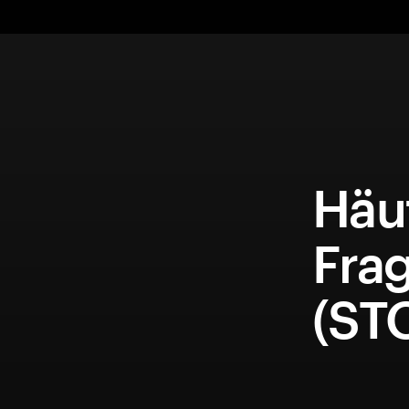
Häuf
Frag
(ST