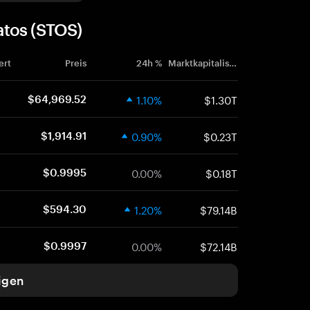
atos (STOS)
ert
Preis
24h %
Marktkapitalisierung
1.10%
$1.30T
$64,969.52
0.90%
$0.23T
$1,914.91
0.00%
$0.18T
$0.9995
1.20%
$79.14B
$594.30
0.00%
$72.14B
$0.9997
igen