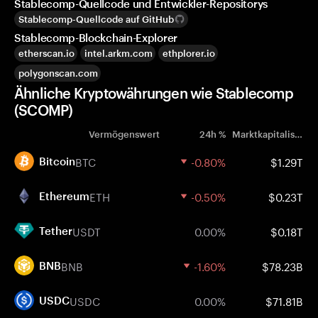
Stablecomp-Quellcode und Entwickler-Repositorys
Stablecomp-Quellcode auf GitHub
Stablecomp-Blockchain-Explorer
etherscan.io
intel.arkm.com
ethplorer.io
polygonscan.com
Ähnliche Kryptowährungen wie Stablecomp
(SCOMP)
Vermögenswert
24h %
Marktkapitalisierung
BTC
-0.80%
$1.29T
Bitcoin
ETH
-0.50%
$0.23T
Ethereum
USDT
0.00%
$0.18T
Tether
BNB
-1.60%
$78.23B
BNB
USDC
0.00%
$71.81B
USDC