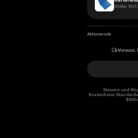
Größe: 10x7
Aktionscode
Vorauss. 
Steuern und Abg
Kostenfreier Standardv
$100.