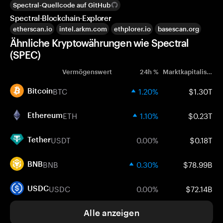
Spectral-Quellcode auf GitHub
Spectral-Blockchain-Explorer
etherscan.io
intel.arkm.com
ethplorer.io
basescan.org
Ähnliche Kryptowährungen wie Spectral
(SPEC)
Vermögenswert
24h %
Marktkapitalisierung
BTC
1.20%
$1.30T
Bitcoin
ETH
1.10%
$0.23T
Ethereum
USDT
0.00%
$0.18T
Tether
BNB
0.30%
$78.99B
BNB
USDC
0.00%
$72.14B
USDC
Alle anzeigen