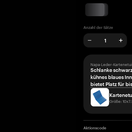
Anzahl der Sätze
Napa-Leder-Kartenetui
Schlanke schwarz
kühnes blaues Inn
bietet Platz für bi
Kartenetu
Größe: 10x7
Aktionscode