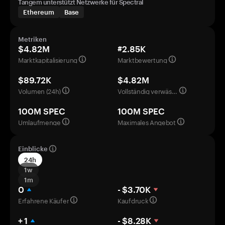
Tangem unterstützt Netzwerke für Spectral
Ethereum
Base
Metriken
$4.82M
#2.85K
Marktkapitalisierung
Marktbewertung
$89.72K
$4.82M
Volumen (24h)
Vollständig verwässerte Bewertung
100M SPEC
100M SPEC
Umlaufmenge
Maximales Angebot
Einblicke
24h
1w
1m
0
- $3.70K
Erfahrene Käufer
Kaufdruck
+ 1
- $8.28K