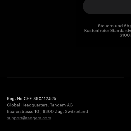
Steuern und Abg
Kostenfreier Standardv
$100.
Reg. No CHE-390.112.525
Global Headquarters, Tangem AG
Baarerstrasse 10
,
6300 Zug
,
Switzerland
support@tangem.com