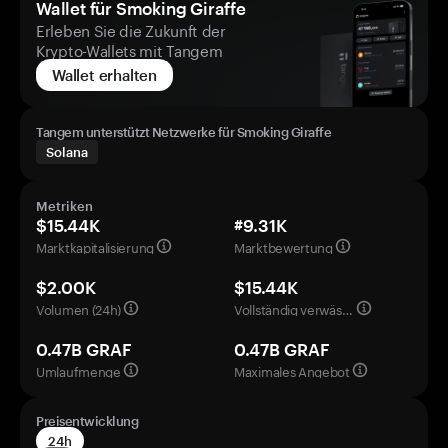
Wallet für Smoking Giraffe
Erleben Sie die Zukunft der
Krypto-Wallets mit Tangem
Wallet erhalten
Tangem unterstützt Netzwerke für Smoking Giraffe
Solana
Metriken
$15.44K
#9.31K
Marktkapitalisierung
Marktbewertung
$2.00K
$15.44K
Volumen (24h)
Vollständig verwässerte Bewertung
0.47B GRAF
0.47B GRAF
Umlaufmenge
Maximales Angebot
Preisentwicklung
24h