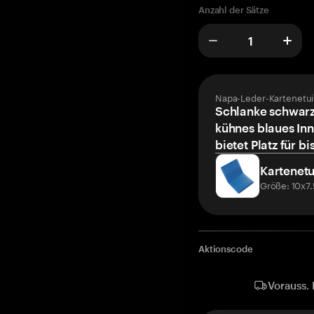
Anzahl der Sätze
Napa-Leder-Kartenetui
Schlanke schwarz
kühnes blaues Inn
bietet Platz für bi
Kartenetu
Größe: 10x7
Aktionscode
Vorauss. 