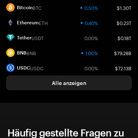
BTC
0.50%
$1.30T
Bitcoin
ETH
0.40%
$0.23T
Ethereum
USDT
0.00%
$0.18T
Tether
BNB
1.00%
$79.28B
BNB
USDC
0.00%
$72.13B
USDC
Alle anzeigen
Häufig gestellte Fragen zu