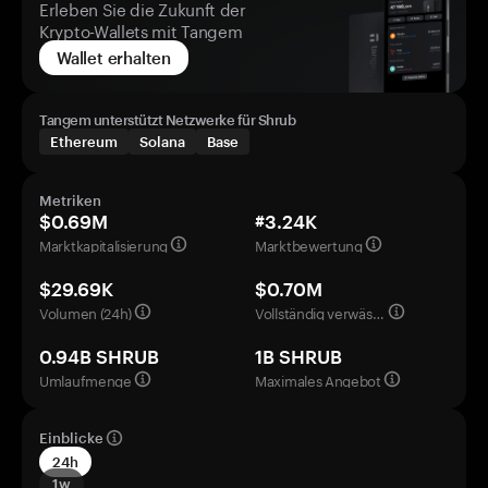
Erleben Sie die Zukunft der
Krypto-Wallets mit Tangem
Wallet erhalten
Tangem unterstützt Netzwerke für Shrub
Ethereum
Solana
Base
Metriken
$0.69M
#3.24K
Marktkapitalisierung
Marktbewertung
$29.69K
$0.70M
Volumen (24h)
Vollständig verwässerte Bewertung
0.94B SHRUB
1B SHRUB
Umlaufmenge
Maximales Angebot
Einblicke
24h
1w