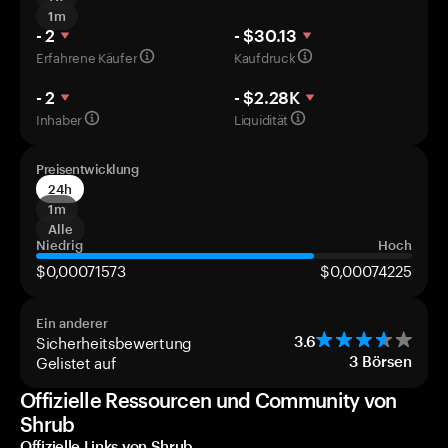
1m
- 2
- $30.13
Erfahrene Käufer
Kaufdruck
- 2
- $2.28K
Inhaber
Liquidität
Preisentwicklung
24h
1m
Alle
Niedrig
Hoch
$0,00071573
$0,00074225
Ein anderer
Sicherheitsbewertung
3.6
Gelistet auf
3
Börsen
Offizielle Ressourcen und Community von
Shrub
Offizielle Links von Shrub