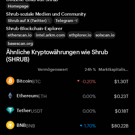
Homepage
Shrub-soziale Medien und Community
Shrub auf X (Twitter)
Telegram
Shrub-Blockchain-Explorer
etherscan.io
intel.arkm.com
ethplorer.io
solscan.io
basescan.org
Ähnliche Kryptowährungen wie Shrub
(SHRUB)
Vermögenswert
24h %
Marktkapitalisierung
BTC
-0.20%
$1.30T
Bitcoin
ETH
0.00%
$0.23T
Ethereum
USDT
0.00%
$0.18T
Tether
BNB
1.70%
$80.22B
BNB