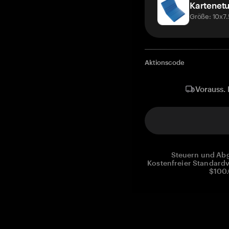
Kartenetu
Größe: 10x7
Aktionscode
Vorauss. 
Steuern und Abg
Kostenfreier Standardv
$100.